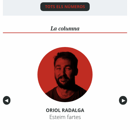
TOTS ELS NÚMEROS
La columna
Anterior
◀︎
Sig
▶︎
ORIOL RADALGA
Esteim fartes