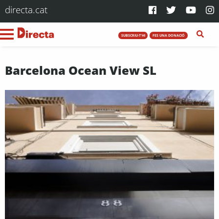
directa.cat
SUBSCRIU-T'HI
FES UNA DONACIÓ
Barcelona Ocean View SL