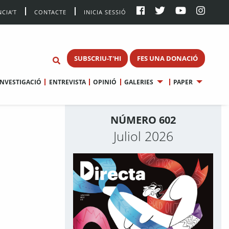
CIA’T
CONTACTE
INICIA SESSIÓ
SUBSCRIU-T'HI
FES UNA DONACIÓ
INVESTIGACIÓ
ENTREVISTA
OPINIÓ
GALERIES
PAPER
NÚMERO 602
Juliol 2026