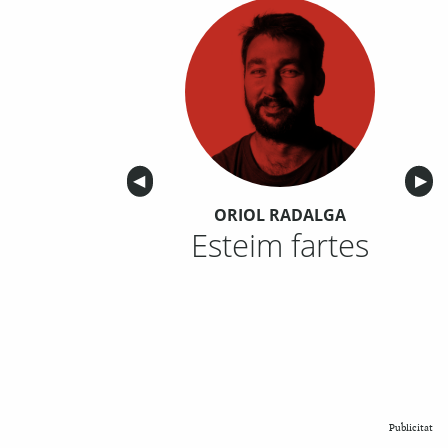
Anterior
◀︎
Sigu
▶︎
ORIOL RADALGA
Esteim fartes
Publicitat