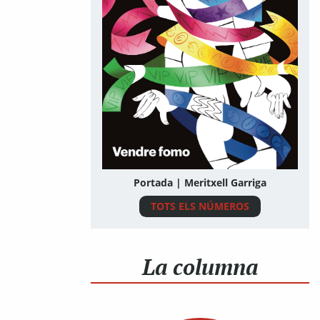
Portada | Meritxell Garriga
TOTS ELS NÚMEROS
La columna