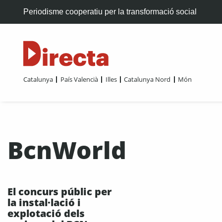
Periodisme cooperatiu per la transformació social
Catalunya
País Valencià
Illes
Catalunya Nord
Món
BcnWorld
El concurs públic per
la instal·lació i
explotació dels