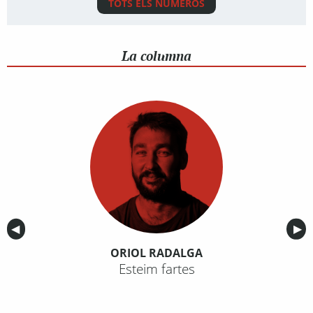
TOTS ELS NÚMEROS
La columna
Anterior
◀︎
Sig
▶︎
ORIOL RADALGA
Esteim fartes