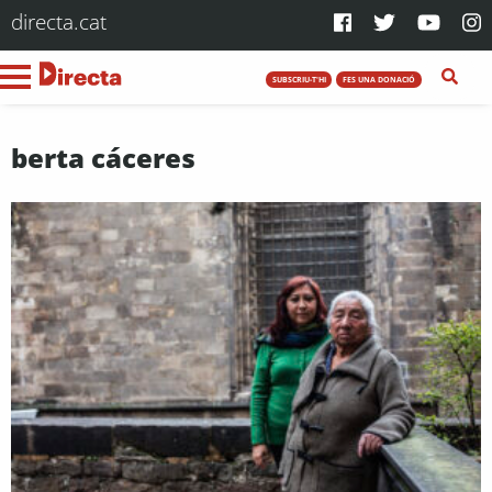
directa.cat
SUBSCRIU-T'HI
FES UNA DONACIÓ
berta cáceres