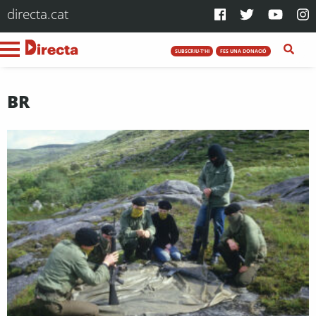
directa.cat
SUBSCRIU-T'HI
FES UNA DONACIÓ
BR