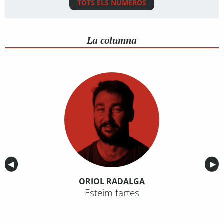
TOTS ELS NÚMEROS
La columna
Anterior
◀︎
Sig
▶︎
ORIOL RADALGA
Esteim fartes