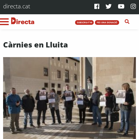
directa.cat
SUBSCRIU-T'HI
FES UNA DONACIÓ
Càrnies en Lluita