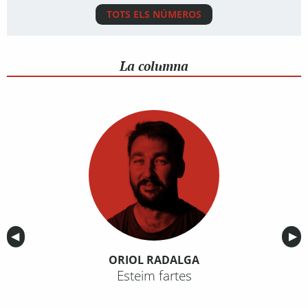
TOTS ELS NÚMEROS
La columna
Anterior
◀︎
Sig
▶︎
ORIOL RADALGA
Esteim fartes