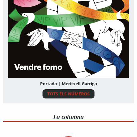
Portada | Meritxell Garriga
TOTS ELS NÚMEROS
La columna