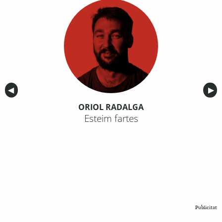
Anterior
◀︎
Sig
▶︎
ORIOL RADALGA
Esteim fartes
Publicitat