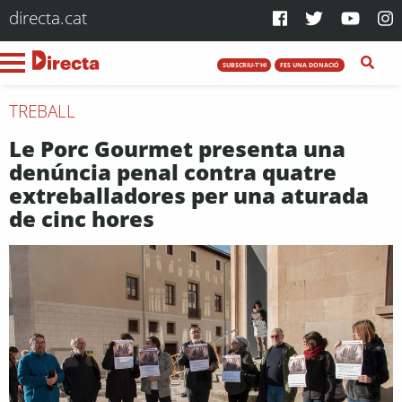
directa.cat
SUBSCRIU-T'HI
FES UNA DONACIÓ
TREBALL
Le Porc Gourmet presenta una
denúncia penal contra quatre
extreballadores per una aturada
de cinc hores