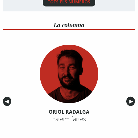
TOTS ELS NÚMEROS
La columna
Anterior
◀︎
Sig
▶︎
ORIOL RADALGA
Esteim fartes