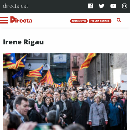
directa.cat
SUBSCRIU-T'HI
FES UNA DONACIÓ
Irene Rigau