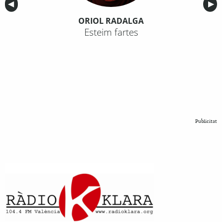
Anterior
◀︎
Sig
▶︎
ORIOL RADALGA
Esteim fartes
Publicitat