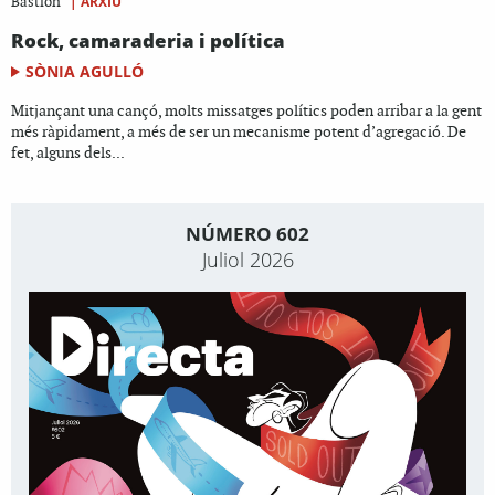
|
ARXIU
Bastión
Rock, camaraderia i política
SÒNIA AGULLÓ
Mitjançant una cançó, molts missatges polítics poden arribar a la gent
més ràpidament, a més de ser un mecanisme potent d’agregació. De
fet, alguns dels...
NÚMERO 602
Juliol 2026