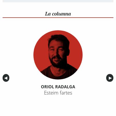
La columna
Anterior
◀︎
Sig
▶︎
ORIOL RADALGA
Esteim fartes