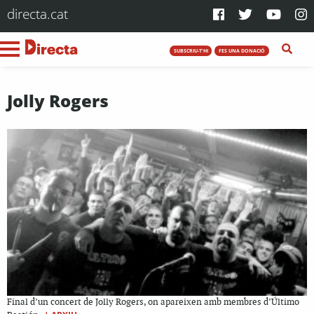
directa.cat
SUBSCRIU-T'HI
FES UNA DONACIÓ
Jolly Rogers
Final d’un concert de Jolly Rogers, on apareixen amb membres d’Último