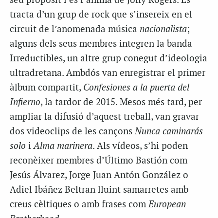
seu propòsit i és l’ànima de Jolly Rogers. Es
tracta d’un grup de rock que s’insereix en el
circuit de l’anomenada música
nacionalista
;
alguns dels seus membres integren la banda
Irreductibles, un altre grup conegut d’ideologia
ultradretana. Ambdós van enregistrar el primer
àlbum compartit,
Confesiones a la puerta del
Infierno
, la tardor de 2015. Mesos més tard, per
ampliar la difusió d’aquest treball, van gravar
dos videoclips de les cançons
Nunca caminarás
solo
i
Alma marinera
. Als vídeos, s’hi poden
reconèixer membres d’Último Bastión com
Jesús Álvarez, Jorge Juan Antón González o
Adiel Ibáñez Beltran lluint samarretes amb
creus cèltiques o amb frases com
European