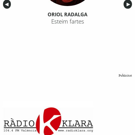
Anterior
◀︎
Sig
▶︎
ORIOL RADALGA
Esteim fartes
Publicitat