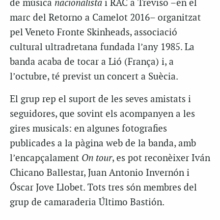
de música
nacionalista
i RAC a Treviso –en el
marc del Retorno a Camelot 2016– organitzat
pel Veneto Fronte Skinheads, associació
cultural ultradretana fundada l’any 1985. La
banda acaba de tocar a Lió (França) i, a
l’octubre, té previst un concert a Suècia.
El grup rep el suport de les seves amistats i
seguidores, que sovint els acompanyen a les
gires musicals: en algunes fotografies
publicades a la pàgina web de la banda, amb
l’encapçalament
On tour
, es pot reconèixer Iván
Chicano Ballestar, Juan Antonio Invernón i
Óscar Jove Llobet. Tots tres són membres del
grup de camaraderia Último Bastión.