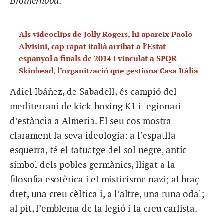
Brotherhood
.
Als videoclips de Jolly Rogers, hi apareix Paolo
Alvisini, cap rapat italià arribat a l’Estat
espanyol a finals de 2014 i vinculat a SPQR
Skinhead, l’organització que gestiona Casa Itàlia
Adiel Ibáñez, de Sabadell, és campió del
mediterrani de kick-boxing K1 i legionari
d’estància a Almeria. El seu cos mostra
clarament la seva ideologia: a l’espatlla
esquerra, té el tatuatge del sol negre, antic
símbol dels pobles germànics, lligat a la
filosofia esotèrica i el misticisme nazi; al braç
dret, una creu cèltica i, a l’altre, una runa odal;
al pit, l’emblema de la legió i la creu carlista.