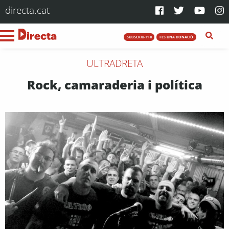
directa.cat
SUBSCRIU-T'HI
FES UNA DONACIÓ
ULTRADRETA
Rock, camaraderia i política