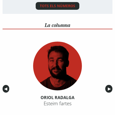
TOTS ELS NÚMEROS
La columna
Anterior
◀︎
Sig
▶︎
ORIOL RADALGA
Esteim fartes