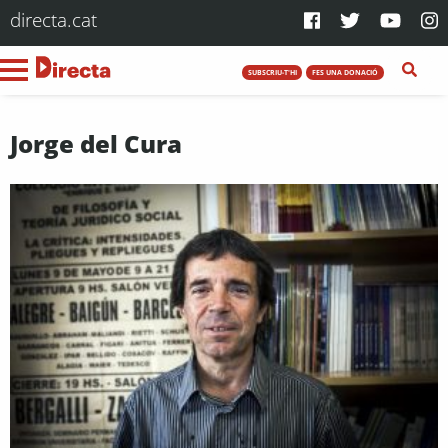
directa.cat
SUBSCRIU-T'HI
FES UNA DONACIÓ
Jorge del Cura