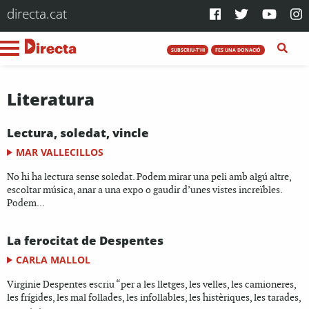
directa.cat
SUBSCRIU-T'HI
FES UNA DONACIÓ
Literatura
Lectura, soledat, vincle
MAR VALLECILLOS
No hi ha lectura sense soledat. Podem mirar una peli amb algú altre,
escoltar música, anar a una expo o gaudir d’unes vistes increïbles.
Podem...
La ferocitat de Despentes
CARLA MALLOL
Virginie Despentes escriu “per a les lletges, les velles, les camioneres,
les frígides, les mal follades, les infollables, les histèriques, les tarades,