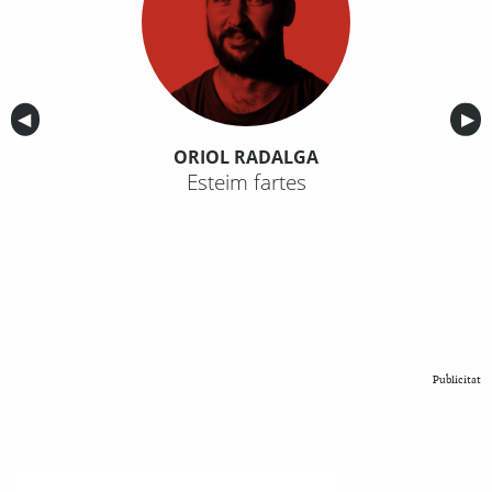
Anterior
◀︎
Sig
▶︎
ORIOL RADALGA
Esteim fartes
Publicitat