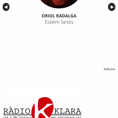
Anterior
◀︎
Sig
▶︎
ORIOL RADALGA
Esteim fartes
Publicitat