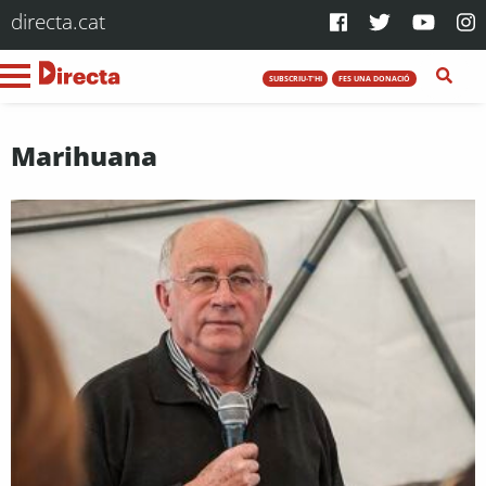
directa.cat
SUBSCRIU-T'HI
FES UNA DONACIÓ
Marihuana