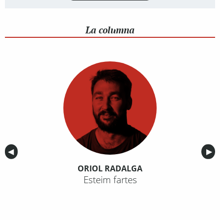
La columna
Anterior
◀︎
Sig
▶︎
ORIOL RADALGA
Esteim fartes