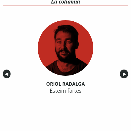
La columna
Anterior
◀︎
Sig
▶︎
ORIOL RADALGA
Esteim fartes