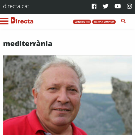
directa.cat
SUBSCRIU-T'HI
FES UNA DONACIÓ
mediterrània