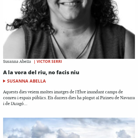
|
VICTOR SERRI
Susanna Abella
A la vora del riu, no facis niu
SUSANNA ABELLA
Aquests dies veiem moltes imatges de l'Ebre inundant camps de
conreu i espais públics. Els darrers dies ha plogut al Pirineu de Navarra
i de l'Aragó...