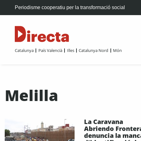
Periodisme cooperatiu per la transformació social
Catalunya
País Valencià
Illes
Catalunya Nord
Món
Melilla
La Caravana
Abriendo Fronter
denuncia la manc