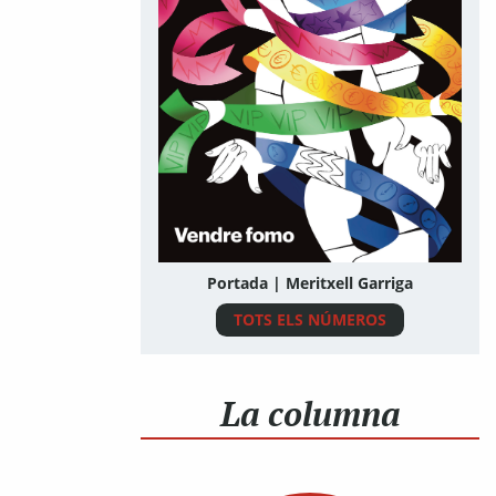
Portada | Meritxell Garriga
TOTS ELS NÚMEROS
La columna