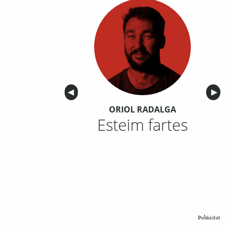
Anterior
◀︎
Sigu
▶︎
ORIOL RADALGA
Esteim fartes
Publicitat