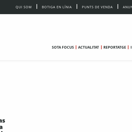
QUI SOM
BOTIGA EN LÍNIA
PUNTS DE VENDA
ANUN
SOTA FOCUS
ACTUALITAT
REPORTATGE
as
a