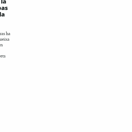
 la
pas
la
ras ha
queixa
rn
rets