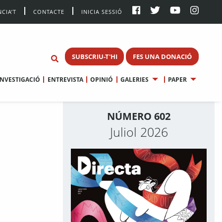
CIA’T
CONTACTE
INICIA SESSIÓ
SUBSCRIU-T'HI
FES UNA DONACIÓ
INVESTIGACIÓ
ENTREVISTA
OPINIÓ
GALERIES
PAPER
NÚMERO 602
Juliol 2026