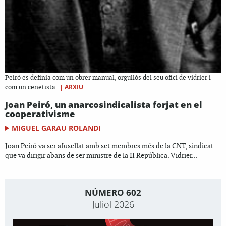
Peiró es definia com un obrer manual, orgullós del seu ofici de vidrier i
|
ARXIU
com un cenetista
Joan Peiró, un anarcosindicalista forjat en el
cooperativisme
MIGUEL GARAU ROLANDI
Joan Peiró va ser afusellat amb set membres més de la CNT, sindicat
que va dirigir abans de ser ministre de la II República. Vidrier...
NÚMERO 602
Juliol 2026