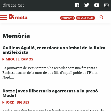
directa.cat
SUBSCRIU-T'HI
FES UNA DONACIÓ
Memòria
Guillem Agulló, recordant un símbol de la lluita
antifeixista
MIQUEL RAMOS
La primavera de 1993 sempre s’ha recordat com una fita trista a
Burjassot, arran de la mort de dos fills d’aquell poble de l’Horta
Nord,...
Dotze joves llibertaris agarrotats a la presó
Model
JORDI BIGUES