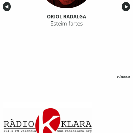
Anterior
◀︎
Sig
▶︎
ORIOL RADALGA
Esteim fartes
Publicitat