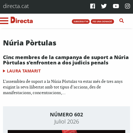
directa.cat
SUBSCRIU-T'HI
FES UNA DONACIÓ
Núria Pòrtulas
Cinc membres de la campanya de suport a Núria
Pòrtulas s’enfronten a dos judicis penals
LAURA TAMARIT
L’assemblea de suport a la Núria Pòrtulas va estar més de tres anys
exigint la seva llibertat amb tot tipus d’accions, des de
manifestacions, concentracions,...
NÚMERO 602
Juliol 2026