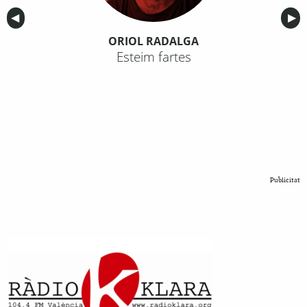
Anterior
◀︎
Sig
▶︎
ORIOL RADALGA
Esteim fartes
Publicitat