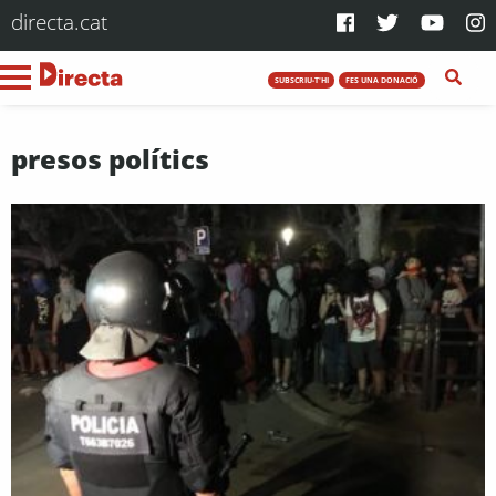
directa.cat
SUBSCRIU-T'HI
FES UNA DONACIÓ
presos polítics