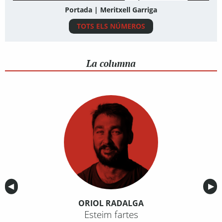
Portada | Meritxell Garriga
TOTS ELS NÚMEROS
La columna
Anterior
◀︎
Sig
▶︎
ORIOL RADALGA
Esteim fartes