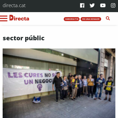
directa.cat
SUBSCRIU-T'HI
FES UNA DONACIÓ
sector públic