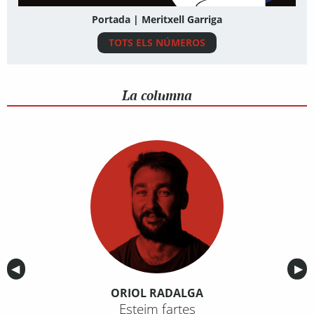
Portada | Meritxell Garriga
TOTS ELS NÚMEROS
La columna
Anterior
◀︎
Sig
▶︎
ORIOL RADALGA
Esteim fartes