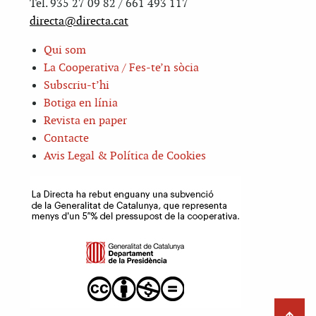
Tel. 935 27 09 82 / 661 493 117
directa@directa.cat
Qui som
La Cooperativa / Fes-te’n sòcia
Subscriu-t’hi
Botiga en línia
Revista en paper
Contacte
Avis Legal & Política de Cookies