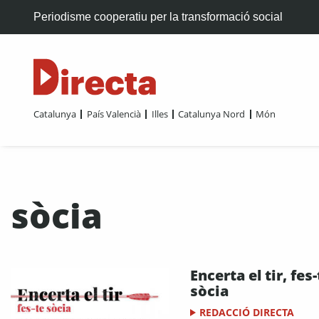
Periodisme cooperatiu per la transformació social
Catalunya
País Valencià
Illes
Catalunya Nord
Món
sòcia
Encerta el tir, fes-
sòcia
REDACCIÓ DIRECTA