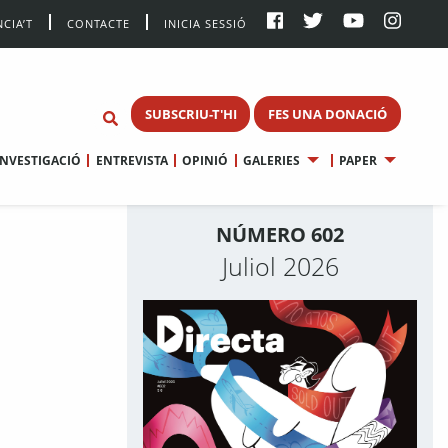
CIA’T
CONTACTE
INICIA SESSIÓ
SUBSCRIU-T'HI
FES UNA DONACIÓ
INVESTIGACIÓ
ENTREVISTA
OPINIÓ
GALERIES
PAPER
NÚMERO 602
Juliol 2026