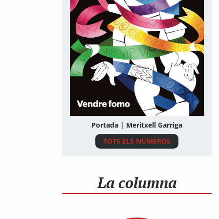
Portada | Meritxell Garriga
TOTS ELS NÚMEROS
La columna