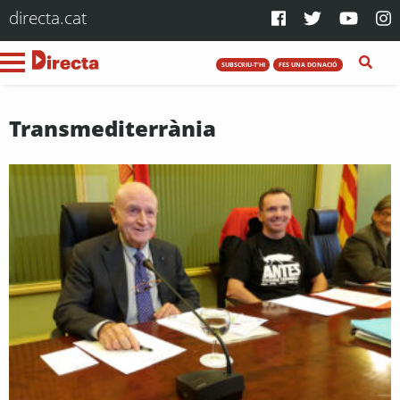
directa.cat
SUBSCRIU-T'HI
FES UNA DONACIÓ
Transmediterrània