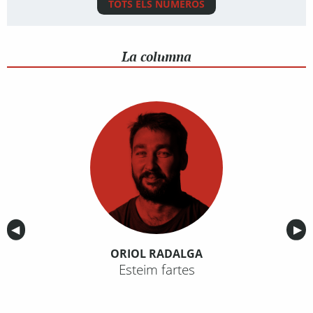
TOTS ELS NÚMEROS
La columna
Anterior
◀︎
Sig
▶︎
ORIOL RADALGA
Esteim fartes