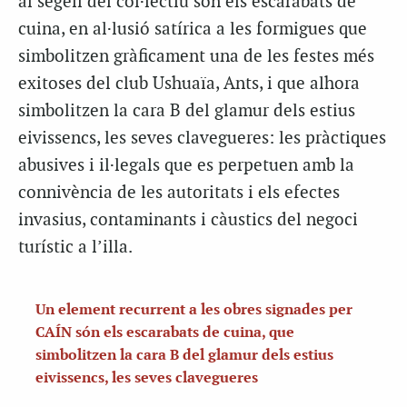
al segell del col·lectiu són els escarabats de
cuina, en al·lusió satírica a les formigues que
simbolitzen gràficament una de les festes més
exitoses del club Ushuaïa, Ants, i que alhora
simbolitzen la cara B del glamur dels estius
eivissencs, les seves clavegueres: les pràctiques
abusives i il·legals que es perpetuen amb la
connivència de les autoritats i els efectes
invasius, contaminants i càustics del negoci
turístic a l’illa.
Un element recurrent a les obres signades per
CAÍN són els escarabats de cuina, que
simbolitzen la cara B del glamur dels estius
eivissencs, les seves clavegueres