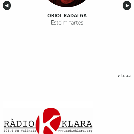
Anterior
◀︎
Sig
▶︎
ORIOL RADALGA
Esteim fartes
Publicitat