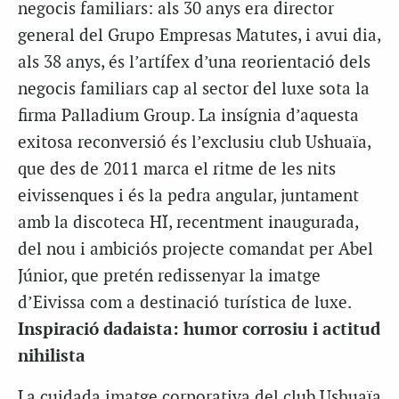
negocis familiars: als 30 anys era director
general del Grupo Empresas Matutes, i avui dia,
als 38 anys, és l’artífex d’una reorientació dels
negocis familiars cap al sector del luxe sota la
firma Palladium Group. La insígnia d’aquesta
exitosa reconversió és l’exclusiu club Ushuaïa,
que des de 2011 marca el ritme de les nits
eivissenques i és la pedra angular, juntament
amb la discoteca HÏ, recentment inaugurada,
del nou i ambiciós projecte comandat per Abel
Júnior, que pretén redissenyar la imatge
d’Eivissa com a destinació turística de luxe.
Inspiració dadaista: humor corrosiu i actitud
nihilista
La cuidada imatge corporativa del club Ushuaïa