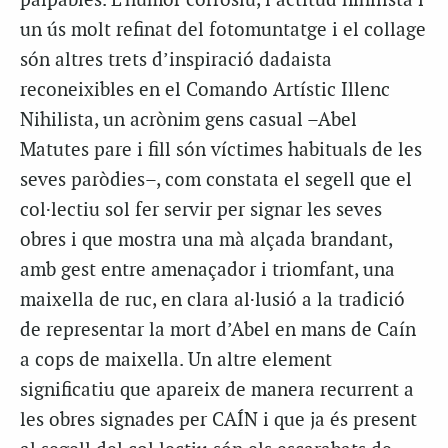
palpables. L’humor corrosiu, l’actitud nihilista i
un ús molt refinat del fotomuntatge i el collage
són altres trets d’inspiració dadaista
reconeixibles en el Comando Artístic Illenc
Nihilista, un acrònim gens casual –Abel
Matutes pare i fill són víctimes habituals de les
seves paròdies–, com constata el segell que el
col·lectiu sol fer servir per signar les seves
obres i que mostra una mà alçada brandant,
amb gest entre amenaçador i triomfant, una
maixella de ruc, en clara al·lusió a la tradició
de representar la mort d’Abel en mans de Caín
a cops de maixella. Un altre element
significatiu que apareix de manera recurrent a
les obres signades per CAÍN i que ja és present