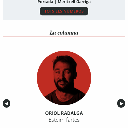
Portada | Meritxell Garriga
TOTS ELS NÚMEROS
La columna
Anterior
◀︎
Sig
▶︎
ORIOL RADALGA
Esteim fartes