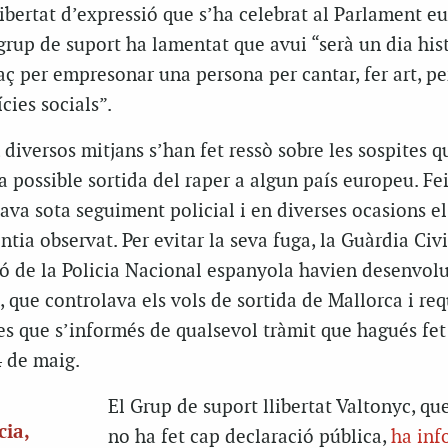
libertat d’expressió que s’ha celebrat al Parlament e
rup de suport ha lamentat que avui “serà un dia hist
aç per empresonar una persona per cantar, fer art, pe
cies socials”.
r, diversos mitjans s’han fet ressò sobre les sospites q
la possible sortida del raper a algun país europeu. Fe
ava sota seguiment policial i en diverses ocasions el
tia observat. Per evitar la seva fuga, la Guàrdia Civil
ó de la Policia Nacional espanyola havien desenvol
, que controlava els vols de sortida de Mallorca i req
es que s’informés de qualsevol tràmit que hagués fet
4 de maig.
El Grup de suport llibertat Valtonyc, qu
cia,
no ha fet cap declaració pública,
ha inf