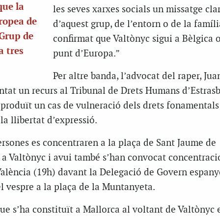
que la
les seves xarxes socials un missatge cla
uropea de
d’aquest grup, de l’entorn o de la famíl
 Grup de
confirmat que Valtònyc sigui a Bèlgica 
a tres
punt d’Europa.”
Per altre banda, l’advocat del raper, Ju
entat un recurs al Tribunal de Drets Humans d’Estrasb
 produït un cas de vulneració dels drets fonamentals
la llibertat d’expressió.
ersones es concentraren a la plaça de Sant Jaume de
 a Valtònyc i avui també s’han convocat concentraci
València (19h) davant la Delegació de Govern espanyo
el vespre a la plaça de la Muntanyeta.
ue s’ha constituït a Mallorca al voltant de Valtònyc 