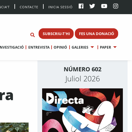
CIA’T
CONTACTE
INICIA SESSIÓ
SUBSCRIU-T'HI
FES UNA DONACIÓ
INVESTIGACIÓ
ENTREVISTA
OPINIÓ
GALERIES
PAPER
NÚMERO 602
Juliol 2026
ra