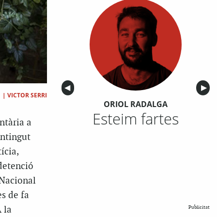
Anterior
◀︎
Sigu
▶︎
|
VICTOR SERRI
ORIOL RADALGA
Esteim fartes
ntària a
ontingut
ícia,
 detenció
 Nacional
s de fa
 la
Publicitat