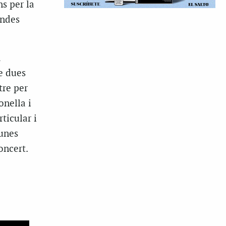
s per la
andes
a
e dues
tre per
nella i
ticular i
unes
oncert.