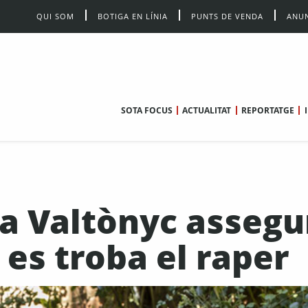
QUI SOM
BOTIGA EN LÍNIA
PUNTS DE VENDA
ANUN
SOTA FOCUS
ACTUALITAT
REPORTATGE
 a Valtònyc assegu
es troba el raper