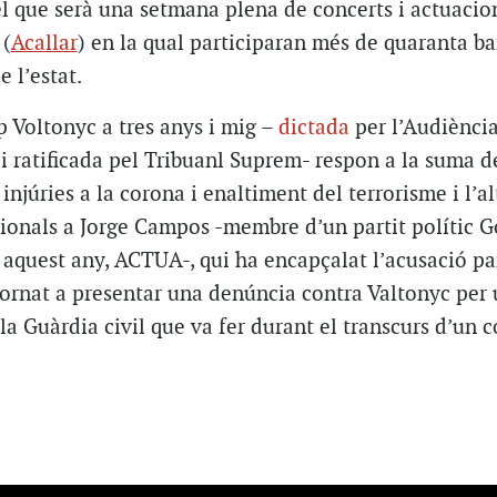
el que serà una setmana plena de concerts i actuacion
 (
Acallar
) en la qual participaran més de quaranta b
 l’estat.
 Voltonyc a tres anys i mig –
dictada
per l’Audiènci
i ratificada pel Tribuanl Suprem- respon a la suma d
njúries a la corona i enaltiment del terrorisme i l’al
onals a Jorge Campos -membre d’un partit polític Go
aquest any, ACTUA-, qui ha encapçalat l’acusació par
ornat a presentar una denúncia contra Valtonyc per 
la Guàrdia civil que va fer durant el transcurs d’un c