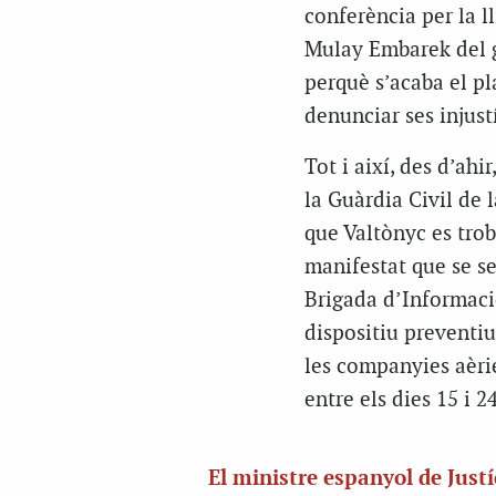
conferència per la l
Mulay Embarek del g
perquè s’acaba el pl
denunciar ses injustí
Tot i així, des d’ahi
la Guàrdia Civil de 
que Valtònyc es trob
manifestat que se sen
Brigada d’Informaci
dispositiu preventiu
les companyies aèri
entre els dies 15 i 2
El ministre espanyol de Justí