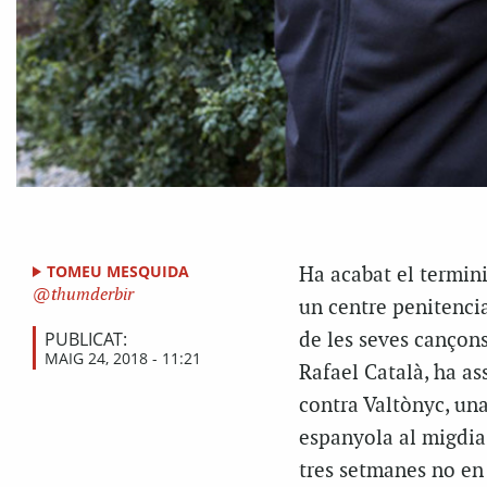
TOMEU MESQUIDA
Ha acabat el termini
thumderbir
un centre penitencia
PUBLICAT:
de les seves cançons
MAIG 24, 2018 - 11:21
Rafael Català, ha as
contra Valtònyc, un
espanyola al migdia.
tres setmanes no en 