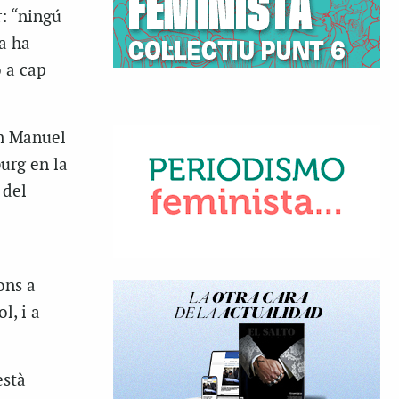
r: “ningú
ia ha
o a cap
an Manuel
urg en la
 del
ons a
l, i a
està