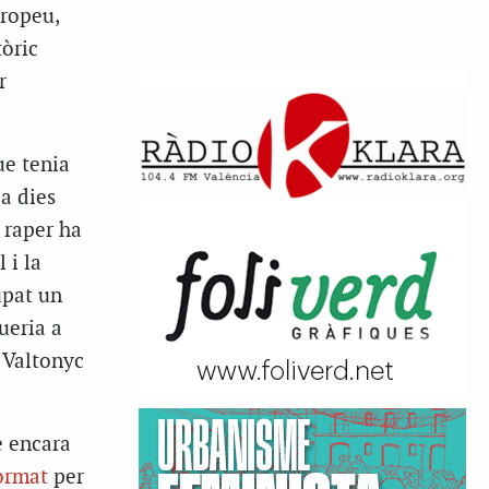
uropeu,
òric
r
ue tenia
ia dies
 raper ha
 i la
upat un
ueria a
 Valtonyc
e encara
ormat
per