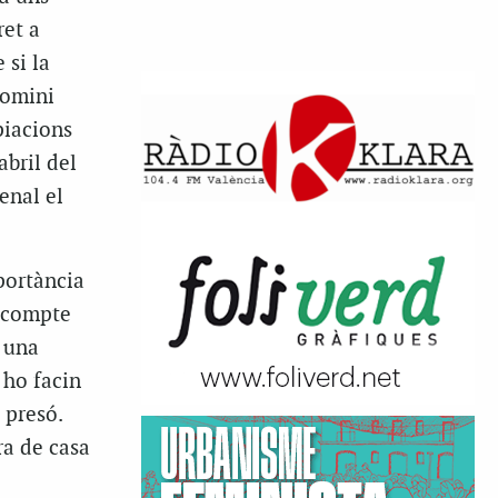
ret a
 si la
domini
piacions
abril del
enal el
portància
n compte
t una
 ho facin
 presó.
ra de casa