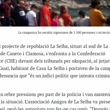
La campanya ha recollit signatures de 3.500 persones i col·lecti
 projecte de repoblació La Selba, situat al sud de La 
 de Caneto i Clamosa, s’enfronta a la Confederació
re (CHE) davant dels tribunals per okupació, al jutjat
 Gual, habitant de Casa La Selba i portaveu de la ca
nuncia que “és un judici polític que intenta crimina
n rebre pressions per part de la policia i van manten
 la situació. L’associació Amigos de La Selba va prese
al, però les autoritats van fer-ne cas omís. “Després