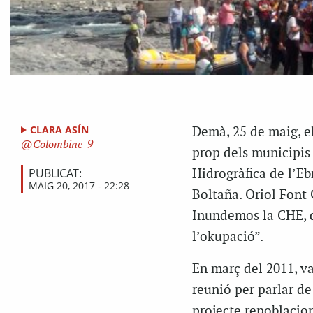
CLARA ASÍN
Demà, 25 de maig, el
Colombine_9
prop dels municipis
PUBLICAT:
Hidrogràfica de l’Eb
MAIG 20, 2017 - 22:28
Boltaña. Oriol Font
Inundemos la CHE, de
l’okupació”.
En març del 2011, va
reunió per parlar de
projecte repoblacion