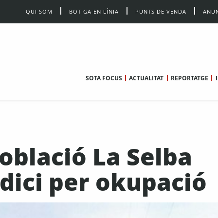
QUI SOM
BOTIGA EN LÍNIA
PUNTS DE VENDA
ANUN
SOTA FOCUS
ACTUALITAT
REPORTATGE
població La Selba
udici per okupació