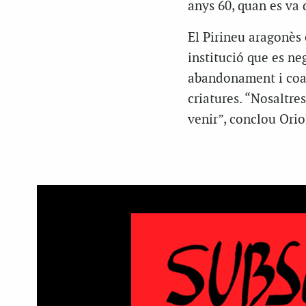
anys 60, quan es va 
El Pirineu aragonès
institució que es neg
abandonament i coac
criatures. “Nosaltre
venir”, conclou Orio