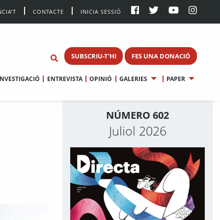
CIA’T
CONTACTE
INICIA SESSIÓ
SUBSCRIU-T'HI
FES UNA DONACIÓ
INVESTIGACIÓ
ENTREVISTA
OPINIÓ
GALERIES
PAPER
NÚMERO 602
Juliol 2026