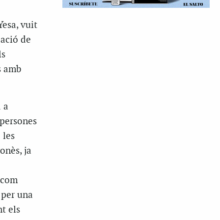
Yesa, vuit
iació de
ls
s amb
a a
 persones
 les
onès, ja
, com
 per una
t els