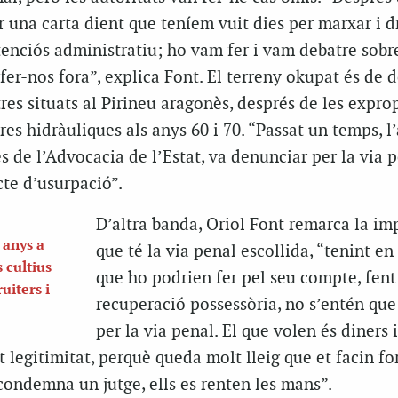
r una carta dient que teníem vuit dies per marxar i d
enciós administratiu; ho vam fer i vam debatre sobre
fer-nos fora”, explica Font. El terreny okupat és de 
tres situats al Pirineu aragonès, després de les expro
res hidràuliques als anys 60 i 70. “Passat un temps, l’
és de l’Advocacia de l’Estat, va denunciar per la via p
cte d’usurpació”.
D’altra banda, Oriol Font remarca la im
 anys a
que té la via penal escollida, “tenint e
 cultius
que ho podrien fer pel seu compte, fen
uiters i
recuperació possessòria, no s’entén que
per la via penal. El que volen és diners i
legitimitat, perquè queda molt lleig que et facin fo
t condemna un jutge, ells es renten les mans”.