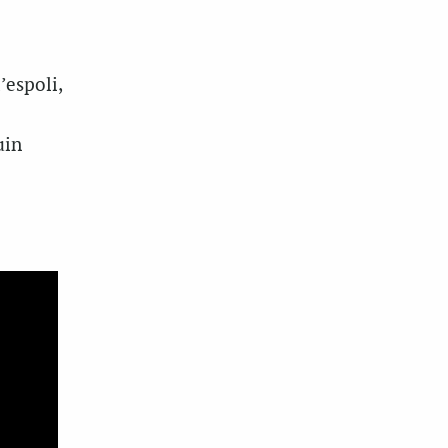
’espoli,
uin