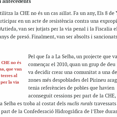
i antecedents
tilitza la CHE no és un cas aïllat. Fa un any, Els 8 de 
ticipar en un acte de resistència contra una exprop
Artieda, van ser jutjats per la via penal i la Fiscalia e
nys de presó. Finalment, van ser absolts i sancionat
Pel que fa a La Selba, un projecte que v
la CHE no és
començar el 2010, quan un grup de deu
esa, que van
va decidir crear una comunitat a una de
terres al
zones més despoblades del Pirineu arag
 per la via
tenia referències de pobles que havien
aconseguit cessions per part de la CHE
 Selba es troba al costat dels
nuclis rurals
travessats
r part de la Confederació Hidrogràfica de l’Ebre duran