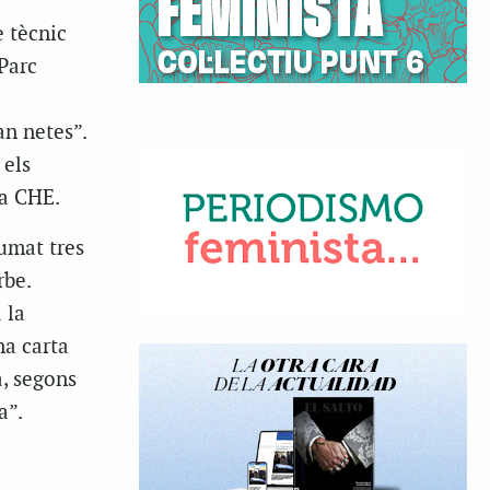
e tècnic
Parc
an netes”.
 els
la CHE.
umat tres
rbe.
 la
na carta
a, segons
a”.