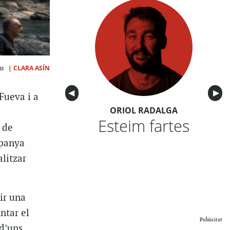
|
CLARA ASÍN
us
Anterior
◀︎
Sigu
▶︎
Fueva i a
ORIOL RADALGA
Esteim fartes
 de
mpanya
litzar
ir una
ntar el
Publicitat
 d’uns