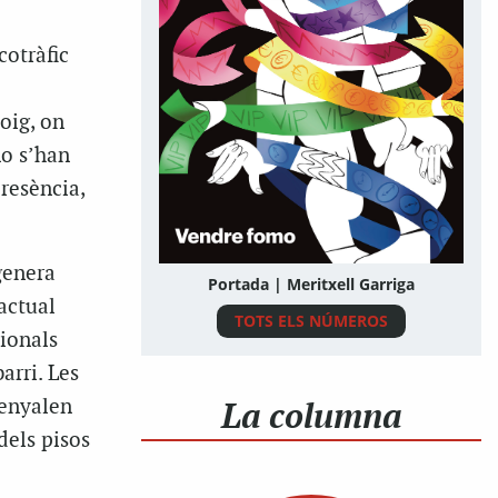
cotràfic
oig, on
no s’han
resència,
genera
Portada | Meritxell Garriga
actual
TOTS ELS NÚMEROS
cionals
arri. Les
La columna
enyalen
dels pisos