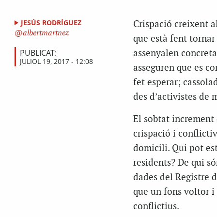
JESÚS RODRÍGUEZ
Crispació creixent a
albertmartnez
que està fent tornar 
PUBLICAT:
assenyalen concretam
JULIOL 19, 2017 - 12:08
asseguren que es con
fet esperar; cassol
des d’activistes de 
El sobtat increment
crispació i conflict
domicili. Qui pot es
residents? De qui són
dades del Registre d
que un fons voltor i 
conflictius.