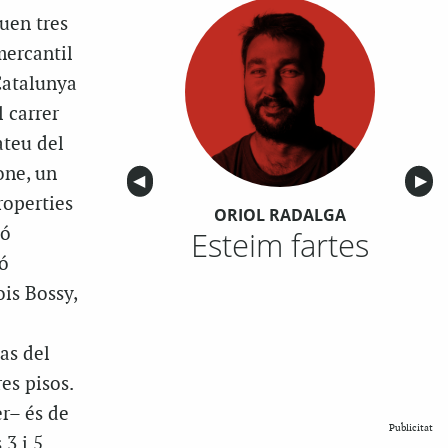
uen tres
mercantil
Catalunya
 carrer
ateu del
one, un
Anterior
◀︎
Sigu
▶︎
roperties
ORIOL RADALGA
ió
Esteim fartes
ió
is Bossy,
as del
es pisos.
er– és de
Publicitat
3 i 5