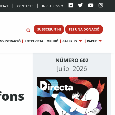
CIA’T
CONTACTE
INICIA SESSIÓ
SUBSCRIU-T'HI
FES UNA DONACIÓ
INVESTIGACIÓ
ENTREVISTA
OPINIÓ
GALERIES
PAPER
NÚMERO 602
Juliol 2026
fons