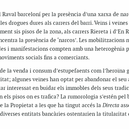
l Raval barceloní per la presència d’una xarxa de nar
les drogues dures als carrers del barri. Veïns i veïnes
ent sis pisos de la zona, als carrers Riereta i d’En R
centra la presència de ‘narcos’. Les mobilitzacions 
ades i manifestacions compten amb una heterogènia p
moviments socials fins a comerciants.
 de la venda i consum d’estupefaents com l’heroïna 
ivitat; algunes veïnes han optat per abandonar el seu 
tar interessat en buidar els immobles dels seus tradi
 els pisos on es trafica? La rumorologia s’estén pel b
e la Propietat a les que ha tingut accés la
Directa
ass
diverses entitats bancàries ostentarien la titularitat 