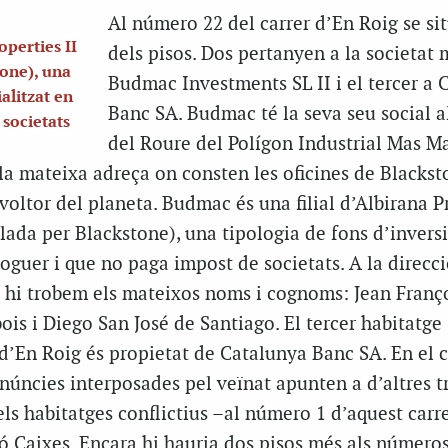
Al número 22 del carrer d’En Roig se sit
operties II
dels pisos. Dos pertanyen a la societat 
tone), una
Budmac Investments SL II i el tercer a 
alitzat en
Banc SA. Budmac té la seva seu social al
 societats
del Roure del Polígon Industrial Mas M
 la mateixa adreça on consten les oficines de Blackst
 voltor del planeta. Budmac és una filial d’Albirana P
lada per Blackstone), una tipologia de fons d’invers
lloguer i que no paga impost de societats. A la direcc
 hi trobem els mateixos noms i cognoms: Jean Franço
is i Diego San José de Santiago. El tercer habitatge
 d’En Roig és propietat de Catalunya Banc SA. En el c
enúncies interposades pel veïnat apunten a d’altres tr
dels habitatges conflictius –al número 1 d’aquest carr
ó Caixes. Encara hi hauria dos pisos més als números 