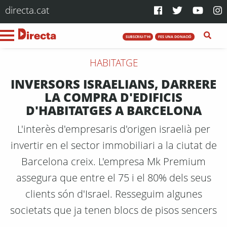
directa.cat
SUBSCRIU-T'HI
FES UNA DONACIÓ
HABITATGE
INVERSORS ISRAELIANS, DARRERE
LA COMPRA D'EDIFICIS
D'HABITATGES A BARCELONA
L'interès d'empresaris d'origen israelià per
invertir en el sector immobiliari a la ciutat de
Barcelona creix. L'empresa Mk Premium
assegura que entre el 75 i el 80% dels seus
clients són d'Israel. Resseguim algunes
societats que ja tenen blocs de pisos sencers