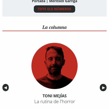
Portada | Meritxell Garriga
TOTS ELS NÚMEROS
La columna
Anterior
◀︎
Sig
▶︎
TONI MEJÍAS
La rutina de l'horror