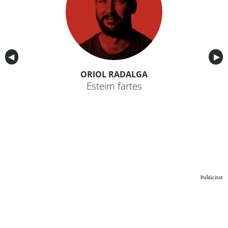
Anterior
◀︎
Sig
▶︎
ORIOL RADALGA
Esteim fartes
Publicitat