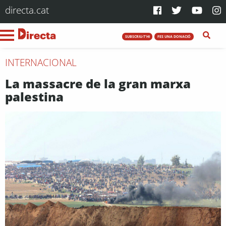
directa.cat
SUBSCRIU-T'HI
FES UNA DONACIÓ
INTERNACIONAL
La massacre de la gran marxa
palestina