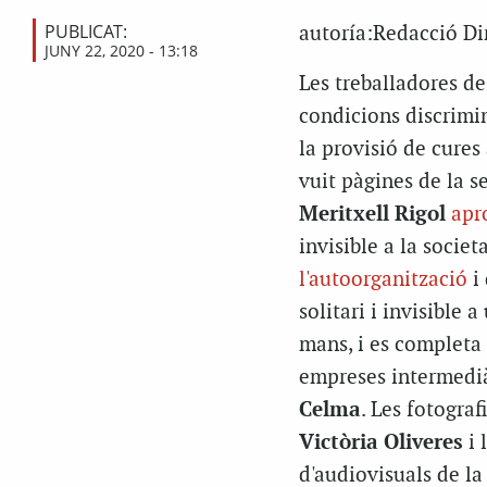
PUBLICAT:
autoría:Redacció Di
JUNY 22, 2020 - 13:18
Les treballadores de
condicions discrimin
la provisió de cure
vuit pàgines de la se
Meritxell Rigol
apr
invisible a la societ
l'autoorganització
i 
solitari i invisible 
mans, i es complet
empreses intermedià
Celma
. Les fotogra
Victòria Oliveres
i 
d'audiovisuals de la 