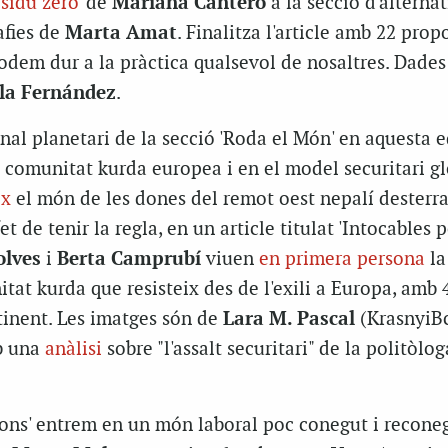
esidu zero'
de
Mariana Cantero
a la secció d'alternat
afies de
Marta Amat
. Finalitza l'article amb 22 prop
odem dur a la pràctica qualsevol de nosaltres. Dades
la Fernández
.
nal planetari de la secció 'Roda el Món' en aquesta e
la comunitat kurda europea i en el model securitari gl
ix
el món de les dones del remot oest nepalí desterra
t de tenir la regla, en un article titulat 'Intocables p
olves
i
Berta Camprubí
viuen
en primera persona
la
tat kurda que resisteix des de l'exili a Europa, amb 
tinent. Les imatges són de
Lara M. Pascal
(KrasnyiBc
b una
anàlisi
sobre "l'assalt securitari" de la politòlo
sions' entrem en un món laboral poc conegut i recone