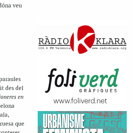
 dóna veu
paraules
it des del
pioneres en
celona
ala,
cruesa que
ronterer.