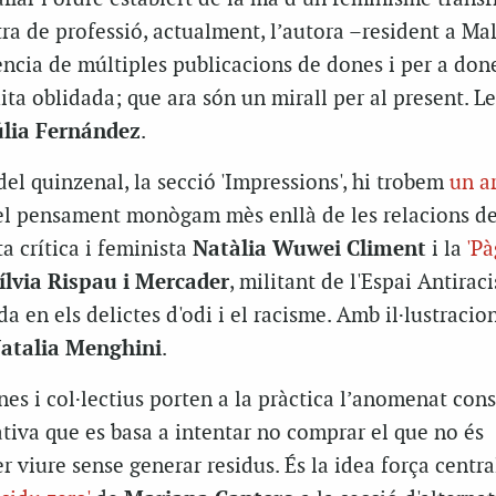
ra de professió, actualment, l’autora –resident a Ma
ència de múltiples publicacions de dones i per a done
ita oblidada; que ara són un mirall per al present. Le
úlia Fernández
.
 del quinzenal, la secció 'Impressions', hi trobem
un ar
el pensament monògam mès enllà de les relacions de 
ta crítica i feminista
Natàlia Wuwei Climent
i la
'Pà
ílvia Rispau i Mercader
, militant de l'Espai Antirac
da en els delictes d'odi i el racisme. Amb il·lustracio
atalia Menghini
.
es i col·lectius porten a la pràctica l’anomenat co
ativa que es basa a intentar no comprar el que no és
r viure sense generar residus. És la idea força centra