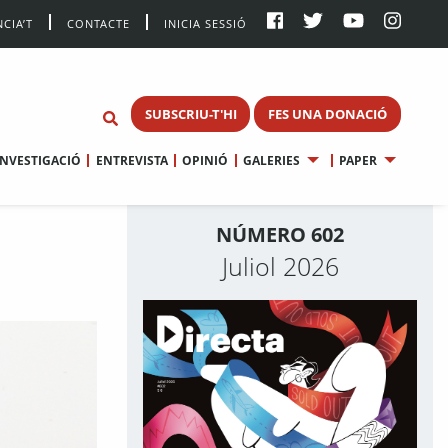
CIA’T
CONTACTE
INICIA SESSIÓ
SUBSCRIU-T'HI
FES UNA DONACIÓ
INVESTIGACIÓ
ENTREVISTA
OPINIÓ
GALERIES
PAPER
NÚMERO 602
Juliol 2026