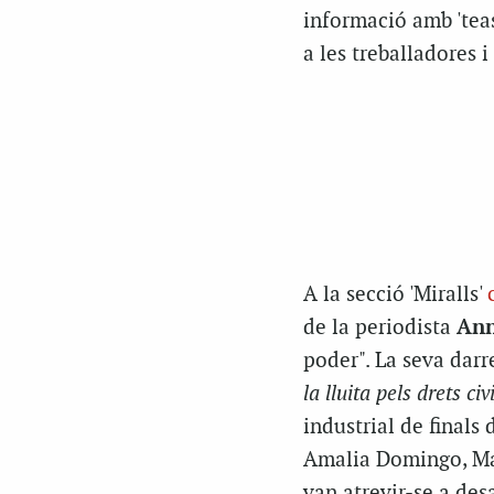
informació amb 'teas
a les treballadores
A la secció 'Miralls'
de la periodista
Ann
poder". La seva darr
la lluita pels drets civi
industrial de finals
Amalia Domingo, Mar
van atrevir-se a des