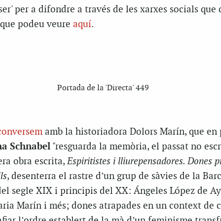
er' per a difondre a través de les xarxes socials que
 i que podeu veure
aquí
.
Portada de la 'Directa' 449
conversem
amb la historiadora Dolors Marín, que en 
a Schnabel
"resguarda la memòria, el passat no escr
era obra escrita,
Espiritistes i lliurepensadores. Dones 
ls
, desenterra el rastre d’un grup de sàvies de la Bar
 del segle XIX i principis del XX: Ángeles López de Ay
ia Marín i més; dones atrapades en un context de 
afiar l’ordre establert de la mà d’un feminisme transf