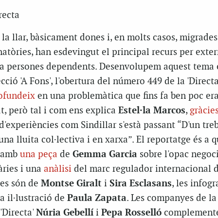
recta
 la llar, bàsicament dones i, en molts casos, migrades
atòries, han esdevingut el principal recurs per exter
s a persones dependents. Desenvolupem aquest tema 
cció 'A Fons', l'obertura del número 449 de la 'Directa
ofundeix
en una problemàtica que fins fa ben poc era
at, però tal i com ens explica
Estel·la Marcos
,
gràcies
d'experiències com Sindillar s'està passant “D'un treb
a una lluita col·lectiva i en xarxa”. El reportatge és a 
a amb
una peça
de
Gemma Garcia
sobre l'opac negoci
ries i una
anàlisi
del marc regulador internacional d
fies són de
Montse Giralt
i
Sira Esclasans
, les infogr
la il·lustració de
Paula Zapata
. Les companyes de la
'Directa'
Núria Gebellí
i
Pepa Rosselló
complemente