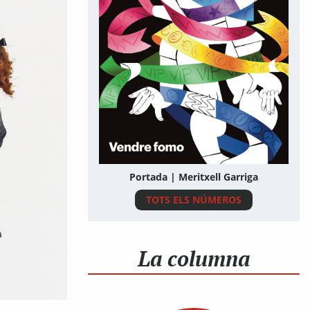
Portada | Meritxell Garriga
TOTS ELS NÚMEROS
La columna