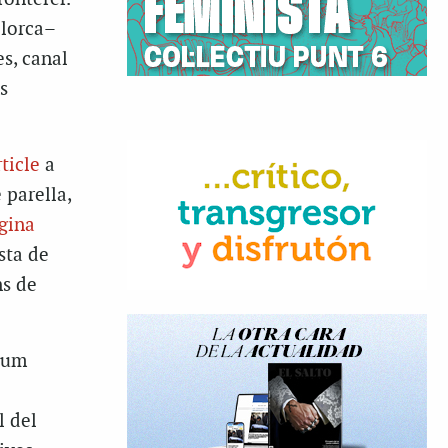
llorca–
s, canal
s
ticle
a
parella,
gina
ista de
ns de
nsum
l del