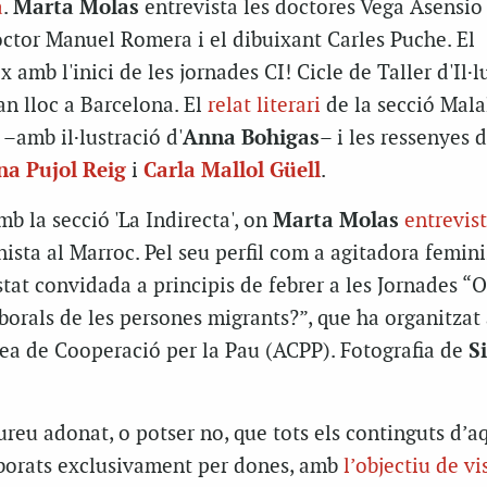
a
.
Marta Molas
entrevista les doctores Vega Asensio 
octor Manuel Romera i el dibuixant Carles Puche. El
 amb l'inici de les jornades CI! Cicle de Taller d'Il·l
ran lloc a Barcelona. El
relat literari
de la secció Malal
–amb il·lustració d'
Anna Bohigas
– i les ressenyes d
a Pujol Reig
i
Carla Mallol Güell
.
mb la secció 'La Indirecta', on
Marta Molas
entrevis
nista al Marroc. Pel seu perfil com a agitadora femini
estat convidada a principis de febrer a les Jornades “O
borals de les persones migrants?”, que ha organitzat 
ea de Cooperació per la Pau (ACPP). Fotografia de
S
reu adonat, o potser no, que tots els continguts d’a
aborats exclusivament per dones, amb
l’objectiu de vis