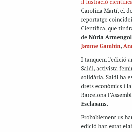
il·lustració científic
Carolina Martí, el d
reportatge coincideix
Científica, que tind
de
Núria Armengol
Jaume Gambín
,
Ann
I tanquem l'edició a
Saidi, activista femi
solidària, Saidi ha 
drets econòmics i la
Barcelona l’Assembl
Esclasans
.
Probablement us hau
edició han estat el