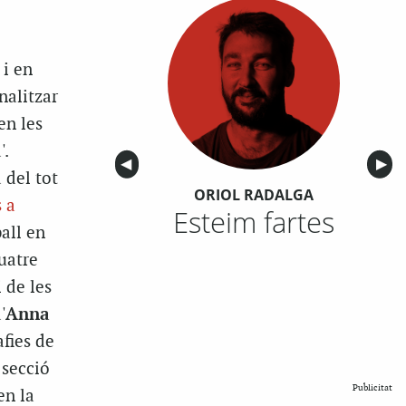
 i en
nalitzar
en les
'.
Anterior
◀︎
Sigu
▶︎
 del tot
ORIOL RADALGA
 a
Esteim fartes
all en
quatre
 de les
'
Anna
afies de
 secció
Publicitat
n la