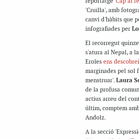
reportatge
'Cap al r
'Cruïlla', amb fotogr
canvi d'hàbits que p
infografiades per
Lo
El recorregut quinze
s'atura al Nepal, a 
Eroles
ens descobre
marginades pel sol fe
menstruar'.
Laura S
de la profusa comuni
actius arreu del con
últim, comptem am
Andolz.
A la secció 'Expres