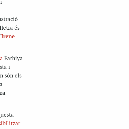
i
ustració
letra és
'
Irene
ta
Fathiya
sta i
n són els
a
ira
questa
ibilitzar