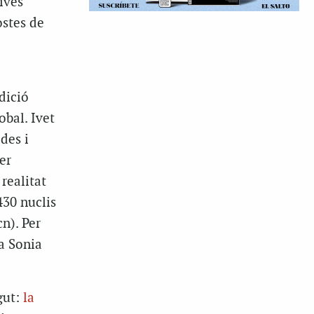
ives
ostes de
dició
obal. Ivet
des i
er
 realitat
430 nuclis
n). Per
ga Sonia
gut:
la