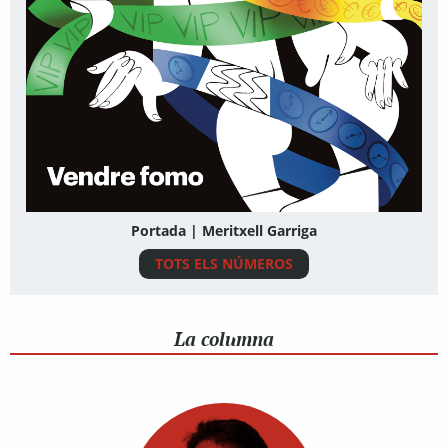
Portada | Meritxell Garriga
TOTS ELS NÚMEROS
La columna