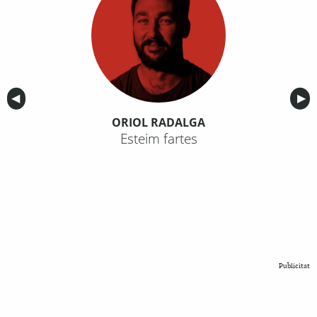
Anterior
◀︎
Sig
▶︎
ORIOL RADALGA
Esteim fartes
Publicitat