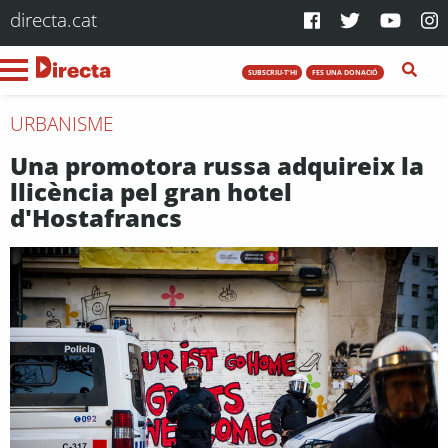
directa.cat
SUBSCRIU-T'HI
FES UNA DONACIÓ
URBANISME
Una promotora russa adquireix la
llicència pel gran hotel
d'Hostafrancs