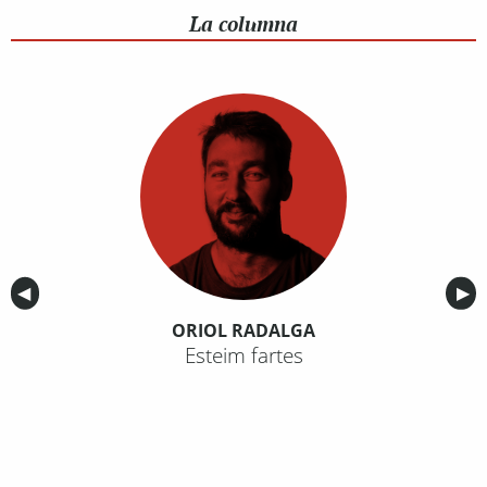
La columna
Anterior
◀︎
Sig
▶︎
ORIOL RADALGA
Esteim fartes