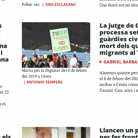
|
SIRA ESCLASANS
Poble-sec
Una lluita social alt
s
La jutge de 
t
processa se
guàrdies civi
ana
mort dels q
i
migrants al 
ana
GABRIEL BARBA
Marxa per la Dignitat del 6 de febrer
Almenys quinze per
del 2019 a Ceuta
el 6 de febrer del 20
|
ANTONIO SEMPERE
arribar a Ceuta creua
or
Tarajal. Cinc anys i m
at 23
 el
s
Llancen un 
 els
per fer front