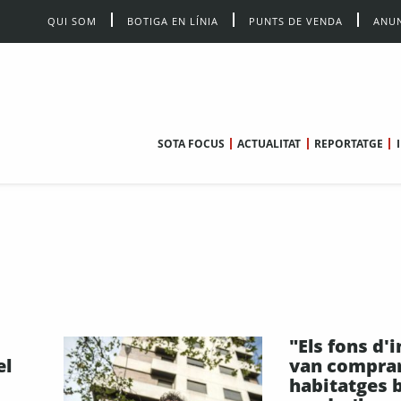
QUI SOM
BOTIGA EN LÍNIA
PUNTS DE VENDA
ANUN
SOTA FOCUS
ACTUALITAT
REPORTATGE
"Els fons d'
el
van compra
habitatges 