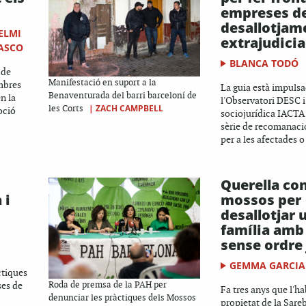
empreses d
desallotjam
ELMI
extrajudicia
LASCO
BLANCA TODÓ
 de
Manifestació en suport a la
mbres
La guia està impulsa
Benaventurada del barri barceloní de
n la
l'Observatori DESC i
|
ZACH CAMPBELL
les Corts
oció
sociojurídica IACTA 
sèrie de recomanaci
per a les afectades 
Querella con
 i
mossos per
desallotjar 
família am
sense ordre 
GEMMA GARCIA
ctiques
ses de
Roda de premsa de la PAH per
Fa tres anys que l'ha
denunciar les pràctiques dels Mossos
propietat de la Sareb