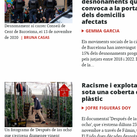
desnonaments q
convoca a la port
dels domicilis
afectats
Desnonament al carrer Consell de
GEMMA GARCIA
Cent de Barcelona, el 13 de novembre
|
BRUNA CASAS
de 2020
Els moviments socials de la c
de Barcelona han intervingut 
15% dels desnonaments prog
pels jutjats entre 2018 i 2022. L
de la...
Racisme i explot
sota una coberta 
plàstic
JOFRE FIGUERAS DOY
El documental ‘Después de la
ocho’, que s'estrena dilluns 23
Un fotograma de 'Después de las ocho'
novembre a través de Filmin, 
que s'estrena diumenge vinent
El Ejido dues dècades despré