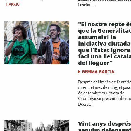
|
ARXIU
l’esclat...
"El nostre repte é
que la Generalita
assumeixi la
iniciativa ciutad
que l'Estat ignora 
faci una llei catal
del lloguer"
GEMMA GARCIA
Després del fracàs de l'anteri
intent, el mes de maig, el pass
de desembre el Govern de
Catalunya va presentar de nou
Decret...
Vint anys despré
seguim defensant