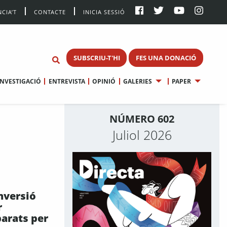
CIA’T
CONTACTE
INICIA SESSIÓ
SUBSCRIU-T'HI
FES UNA DONACIÓ
INVESTIGACIÓ
ENTREVISTA
OPINIÓ
GALERIES
PAPER
NÚMERO 602
Juliol 2026
inversió
r
barats per