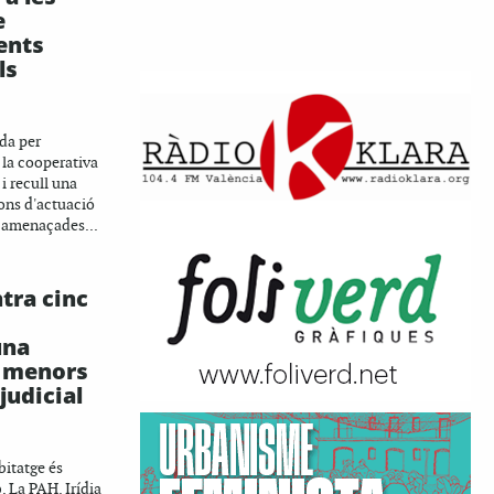
e
ents
ls
da per
 la cooperativa
i recull una
ons d'actuació
o amenaçades...
tra cinc
una
b menors
judicial
bitatge és
. La PAH, Irídia