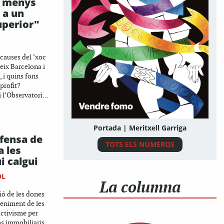
n menys
 a un
uperior"
 causes del "xoc
eix Barcelona i
 i quins fons
profit?
 l’Observatori...
Portada | Meritxell Garriga
fensa de
TOTS ELS NÚMEROS
a les
i calgui
OL
La columna
ió de les dones
teniment de les
’activisme per
s immobiliaris.