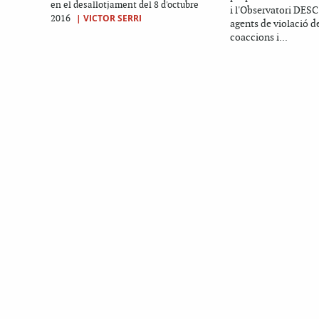
en el desallotjament del 8 d'octubre
i l'Observatori DESC
|
VICTOR SERRI
2016
agents de violació d
coaccions i...