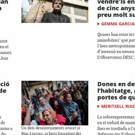
uan
vendre'ls e
a
de cinc anys
preu molt s
GEMMA GARCIA
Quines han estat les
immobiliari" que pat
iutat
l’àrea metropolitana,
en el
d’inversió en treuen 
ramats
L’Observatori DESC i
'èxit
ació
Dones en de
de
l’habitatge, 
portes de qu
MERITXELL RIG
s
La sobrerepresentac
 de
en el treball de man
torna a
Un dels desallotjaments aturat al
llars es trasllada a l
s de
Bloc Llavors, al barri barceloní del
defensar-les d’abuso