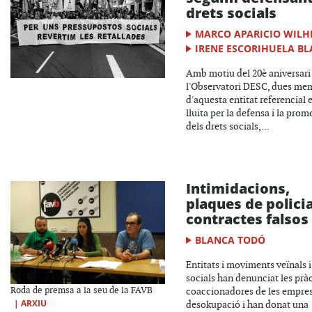
drets socials
MARCO APARICIO WILH
IRENE ESCORIHUELA B
Amb motiu del 20è aniversari
l'Observatori DESC, dues me
d'aquesta entitat referencial e
lluita per la defensa i la prom
dels drets socials,...
Intimidacions,
plaques de policia
contractes falsos
BLANCA TODÓ
Entitats i moviments veïnals i
socials han denunciat les prà
Roda de premsa a la seu de la FAVB
coaccionadores de les empre
|
ARXIU
desokupació i han donat una