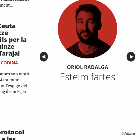
ament...
Ceuta
tze
ls per la
uinze
Tarajal
Anterior
◀︎
Sigu
▶︎
 CODINA
ORIOL RADALGA
Esteim fartes
sones van morir
14 intentant
nt l’espigó del
ig després, la...
protocol
Publicitat
 a les