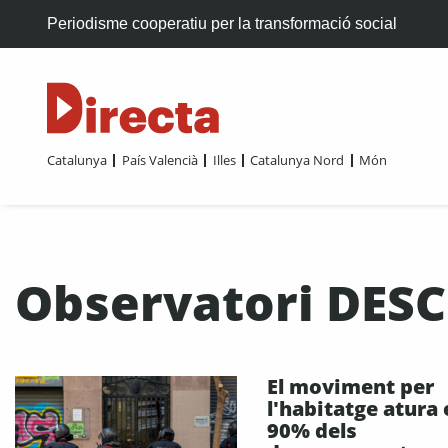
Periodisme cooperatiu per la transformació social
Catalunya
País Valencià
Illes
Catalunya Nord
Món
Observatori DESC
El moviment per
l'habitatge atura 
90% dels