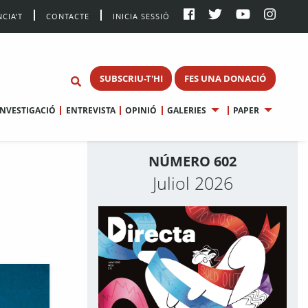
CIA’T
CONTACTE
INICIA SESSIÓ
SUBSCRIU-T'HI
FES UNA DONACIÓ
INVESTIGACIÓ
ENTREVISTA
OPINIÓ
GALERIES
PAPER
NÚMERO 602
Juliol 2026