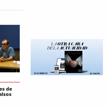
es de
alsos