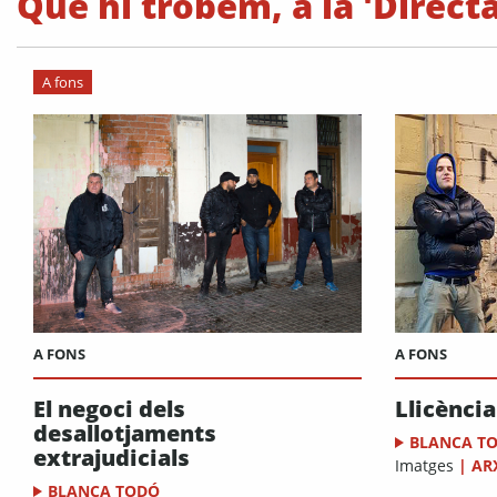
Què hi trobem, a la 'Directa
A fons
A FONS
A FONS
El negoci dels
Llicènci
desallotjaments
BLANCA T
extrajudicials
Imatges
|
AR
BLANCA TODÓ