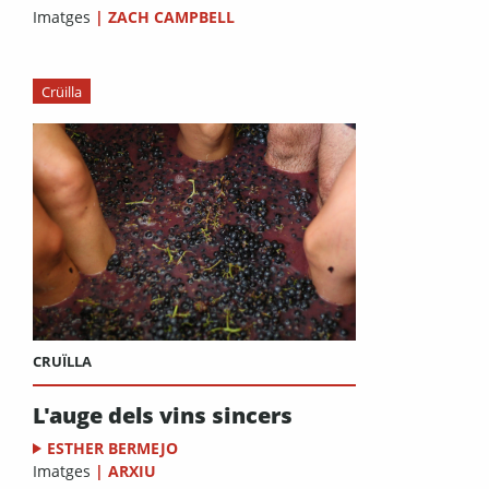
Imatges
|
ZACH CAMPBELL
Crüilla
CRUÏLLA
L'auge dels vins sincers
ESTHER BERMEJO
Imatges
|
ARXIU