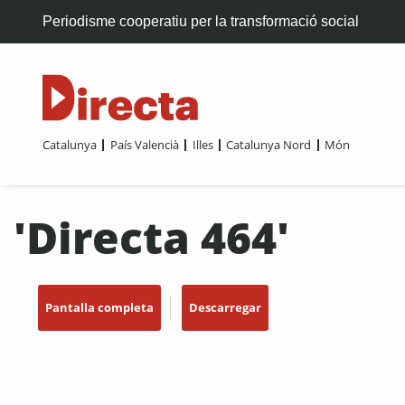
Periodisme cooperatiu per la transformació social
Catalunya
País Valencià
Illes
Catalunya Nord
Món
'Directa 464'
Pantalla completa
Descarregar