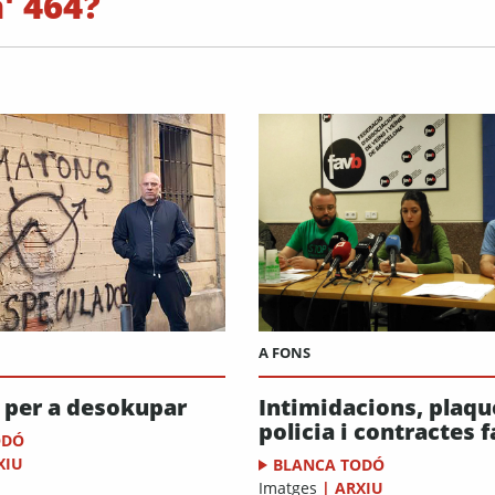
' 464?
A FONS
a per a desokupar
Intimidacions, plaqu
policia i contractes f
ODÓ
XIU
BLANCA TODÓ
Imatges
|
ARXIU