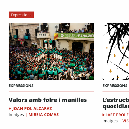
Expressions
EXPRESSIONS
EXPRESSIONS
Valors amb folre i manilles
L’estruct
quotidia
JOAN POL ALCARAZ
Imatges
|
MIREIA COMAS
IVET EROLE
Imatges
|
VI