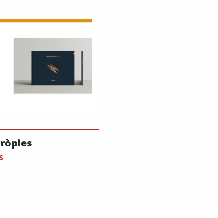
pròpies
S