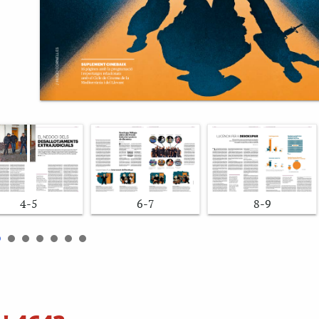
4-5
6-7
8-9