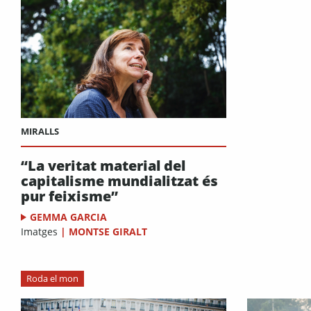
MIRALLS
“La veritat material del
capitalisme mundialitzat és
pur feixisme”
GEMMA GARCIA
Imatges
|
MONTSE GIRALT
Roda el mon