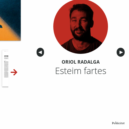
Anterior
◀︎
Sigu
▶︎
ORIOL RADALGA
Esteim fartes
10-11
12-13
14-15
Publicitat