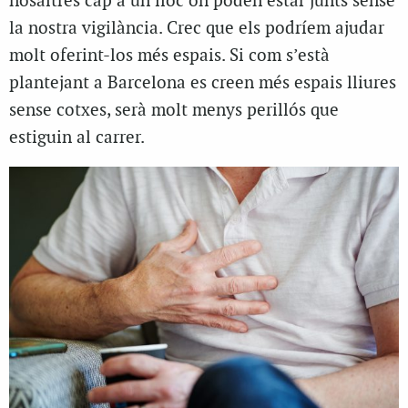
nosaltres cap a un lloc on poden estar junts sense
la nostra vigilància. Crec que els podríem ajudar
molt oferint-los més espais. Si com s’està
plantejant a Barcelona es creen més espais lliures
sense cotxes, serà molt menys perillós que
estiguin al carrer.