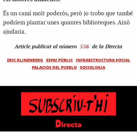
És un camí molt poderós, però jo trobo que també
podríem plantar unes quantes biblioteques. Això
ajudaria.
Article
publicat al número
556
de la Directa
ERIC KLINENBERG
ESPAI PÚBLIC
INFRAESTRUCTURA SOCIAL
PALACIOS DEL PUEBLO
SOCIOLOGIA