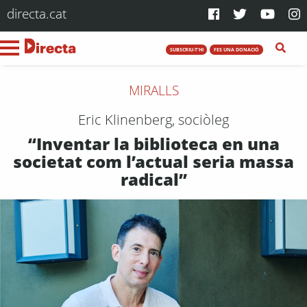
directa.cat
SUBSCRIU-T'HI
FES UNA DONACIÓ
MIRALLS
Eric Klinenberg, sociòleg
“Inventar la biblioteca en una
societat com l’actual seria massa
radical”