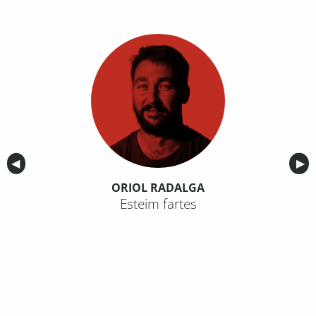
Anterior
◀︎
Sig
▶︎
ORIOL RADALGA
Esteim fartes