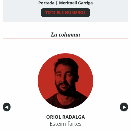
Portada | Meritxell Garriga
TOTS ELS NÚMEROS
La columna
Anterior
◀︎
Sig
▶︎
ORIOL RADALGA
Esteim fartes