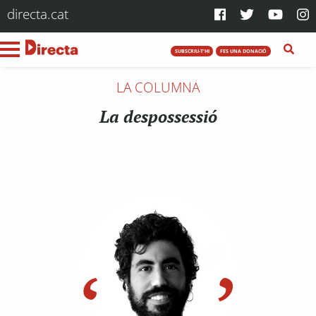
directa.cat
SUBSCRIU-T'HI
FES UNA DONACIÓ
LA COLUMNA
La despossessió