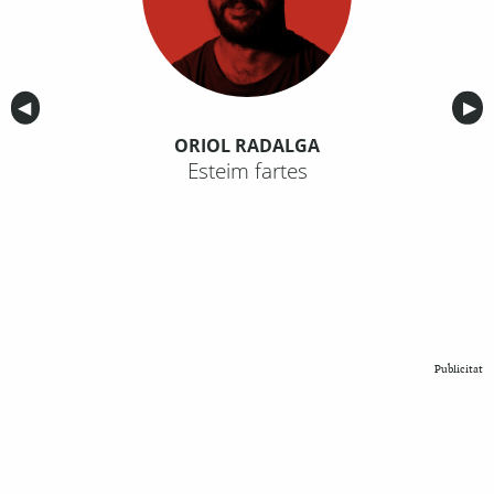
Anterior
◀︎
Sig
▶︎
ORIOL RADALGA
Esteim fartes
Publicitat