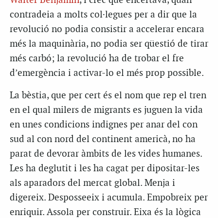
Walter Benjamin
, i crec que encertava, quan
contradeia a molts col·legues per a dir que la
revolució no podia consistir a accelerar encara
més la maquinària, no podia ser qüestió de tirar
més carbó; la revolució ha de trobar el fre
d’emergència i activar-lo el més prop possible.
La bèstia, que per cert és el nom que rep el tren
en el qual milers de migrants es juguen la vida
en unes condicions indignes per anar del con
sud al con nord del continent americà, no ha
parat de devorar àmbits de les vides humanes.
Les ha deglutit i les ha cagat per dipositar-les
als aparadors del mercat global. Menja i
digereix. Desposseeix i acumula. Empobreix per
enriquir. Assola per construir. Eixa és la lògica