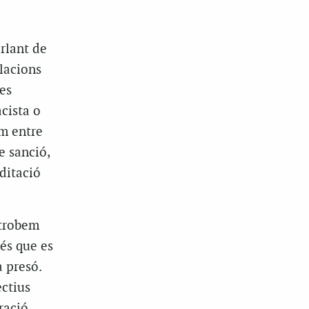
rlant de
lacions
es
acista o
em entre
e sanció,
editació
 trobem
 és que es
 presó.
ectius
ració