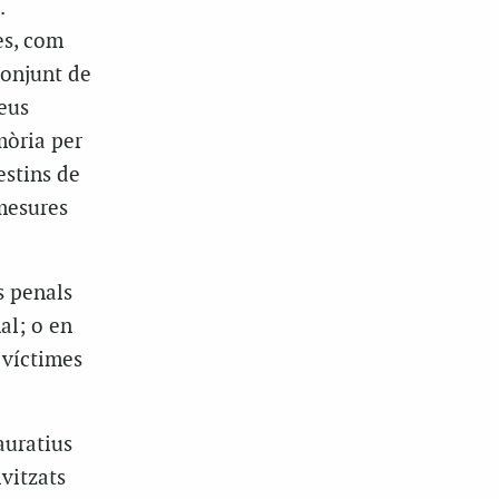
.
es, com
conjunt de
eus
mòria per
estins de
mesures
s penals
al; o en
 víctimes
auratius
ivitzats