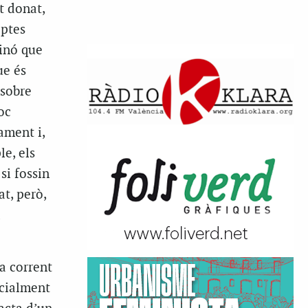
t donat,
eptes
sinó que
ue és
 sobre
oc
ament i,
le, els
si fossin
at, però,
a
a corrent
ecialment