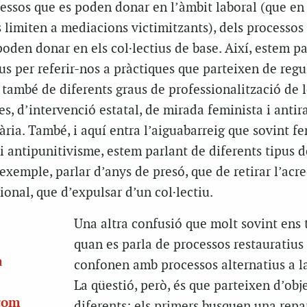
ocessos que es poden donar en l’àmbit laboral (que en
es limiten a mediacions victimitzants), dels processos
oden donar en els col·lectius de base. Així, estem pa
us per referir-nos a pràctiques que parteixen de regu
 també de diferents graus de professionalització de l
es, d’intervenció estatal, de mirada feminista i antir
ria. També, i aquí entra l’aiguabarreig que sovint f
i antipunitivisme, estem parlant de diferents tipus d
 exemple, parlar d’anys de presó, que de retirar l’acr
ional, que d’expulsar d’un col·lectiu.
Una altra confusió que molt sovint ens
quan es parla de processos restauratius
a
confonen amb processos alternatius a la
La qüestió, però, és que parteixen d’obj
 com
diferents: els primers busquen una repa