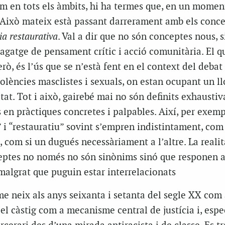
om en tots els àmbits, hi ha termes que, en un momen
Això mateix està passant darrerament amb els conc
cia restaurativa
. Val a dir que no són conceptes nous, 
gatge de pensament crític i acció comunitària. El q
rò, és l’ús que se n’està fent en el context del debat
iolències masclistes i sexuals, on estan ocupant un ll
tat. Tot i això, gairebé mai no són definits exhaustiv
 en pràctiques concretes i palpables. Així, per exemp
 i “restauratiu” sovint s’empren indistintament, com 
t, com si un dugués necessàriament a l’altre. La realit
eptes no només no són sinònims sinó que responen 
 malgrat que puguin estar interrelacionats
sme neix als anys seixanta i setanta del segle XX com 
 el càstig com a mecanisme central de justícia i, esp