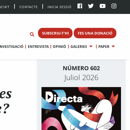
CIA’T
CONTACTE
INICIA SESSIÓ
SUBSCRIU-T'HI
FES UNA DONACIÓ
INVESTIGACIÓ
ENTREVISTA
OPINIÓ
GALERIES
PAPER
NÚMERO 602
Juliol 2026
es
e?