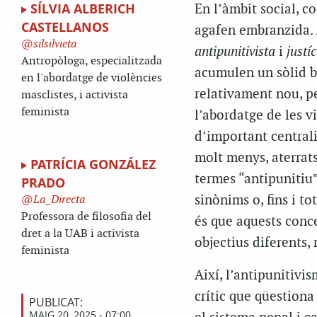
SÍLVIA ALBERICH
En l’àmbit social, c
CASTELLANOS
agafen embranzida. 
silsilvieta
antipunitivista
i
justí
Antropòloga, especialitzada
acumulen un sòlid ba
en l'abordatge de violències
relativament nou, pe
masclistes, i activista
feminista
l’abordatge de les v
d’important centrali
molt menys, aterrats
PATRÍCIA GONZÁLEZ
termes “antipunitiu”
PRADO
sinònims o, fins i to
La_Directa
Professora de filosofia del
és que aquests conc
dret a la UAB i activista
objectius diferents,
feminista
Així, l’antipunitivi
crític que qüestiona
PUBLICAT:
MAIG 20, 2025 - 07:00