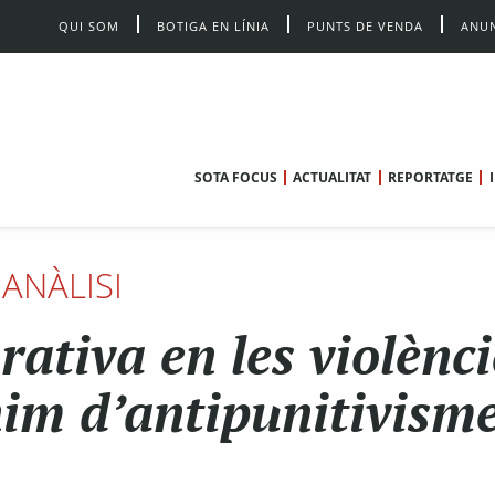
QUI SOM
BOTIGA EN LÍNIA
PUNTS DE VENDA
ANUN
SOTA FOCUS
ACTUALITAT
REPORTATGE
ANÀLISI
ativa en les violènci
nim d’antipunitivism