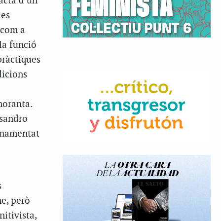
racta d’un
ies
t com a
la funció
pràctiques
dicions
noranta.
ssandro
fonamentat
s
me, però
itivista,