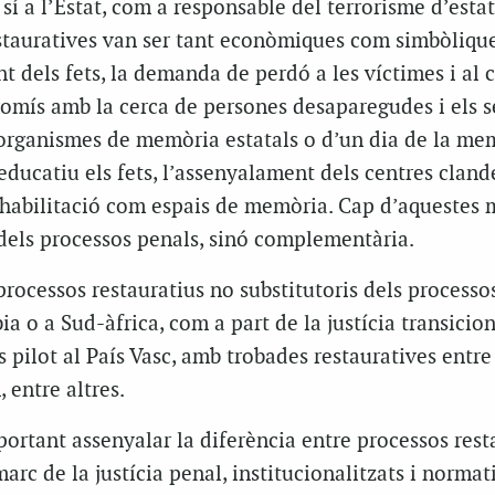
sí a l’Estat, com a responsable del terrorisme d’estat
stauratives van ser tant econòmiques com simbòliqu
t dels fets, la demanda de perdó a les víctimes i al 
romís amb la cerca de persones desaparegudes i els s
d’organismes de memòria estatals o d’un dia de la me
 educatiu els fets, l’assenyalament dels centres cland
rehabilitació com espais de memòria. Cap d’aquestes 
 dels processos penals, sinó complementària.
rocessos restauratius no substitutoris dels processo
a o a Sud-àfrica, com a part de la justícia transicion
 pilot al País Vasc, amb trobades restauratives entre
 entre altres.
portant assenyalar la diferència entre processos rest
arc de la justícia penal, institucionalitzats i normat