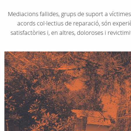
Mediacions fallides, grups de suport a víctim
acords col·lectius de reparació, són experi
satisfactòries i, en altres, doloroses i revict