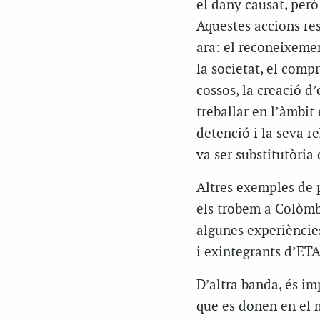
el dany causat, però 
Aquestes accions re
ara: el reconeixemen
la societat, el comp
cossos, la creació 
treballar en l’àmbit
detenció i la seva 
va ser substitutòria
Altres exemples de p
els trobem a Colòmbi
algunes experiències
i exintegrants d’ETA,
D’altra banda, és im
que es donen en el m