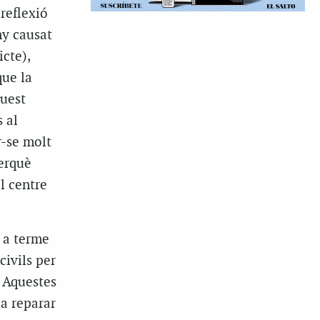
 reflexió
ny causat
icte),
que la
quest
 al
r-se molt
erquè
l centre
s a terme
civils per
. Aquestes
a reparar