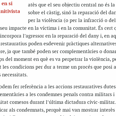
 en si
atès que el seu objectiu central no és la
nitivista
sobre el càstig, sinó la reparació del da
per la violència (o per la infracció o del
seu impacte en la víctima i en la comunitat. És cert 
incorpora l’agressor en la reparació del dany i, en a
s restauratius poden esdevenir pràctiques alternatives
pre, ja que també poden ser complementàries o dona
ps del moment en què es va perpetrar la violència, p
 les condicions per dur a terme un procés que posi a
s necessitats.
odem fer referència a les accions restauratives dute
ementàries a les condemnes penals contra militars i 
tat comesos durant l’última dictadura cívic-militar
icar als condemnats, perquè mai van mostrar interès 