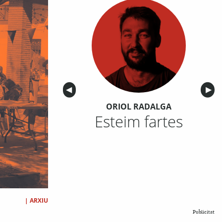
Anterior
◀︎
Sigu
▶︎
ORIOL RADALGA
Esteim fartes
|
ARXIU
Publicitat