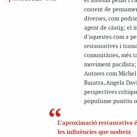
el sistema penal i ca
corrent de pensamen
diverses, com podrie
agent de càstig; el 
d’aquestes com a per
restauratives i trans
comunitàries, més t
moviment pacifista; 
Autores com Michel 
Baratta, Angela Dav
perspectives crítiq
populisme punitiu o
L’aproximació restaurativa 
les influències que nodreix