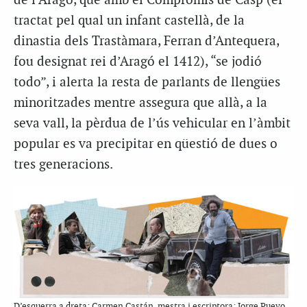
de l’Aragó, que amb el Compromís de Casp (el
tractat pel qual un infant castellà, de la
dinastia dels Trastàmara, Ferran d’Antequera,
fou designat rei d’Aragó el 1412), “se jodió
todo”, i alerta la resta de parlants de llengües
minoritzades mentre assegura que allà, a la
seva vall, la pèrdua de l’ús vehicular en l’àmbit
popular es va precipitar en qüestió de dues o
tres generacions.
D’esquerra a dreta: Carmen Castán, mestra i escriptora; Jorge Pueyo,