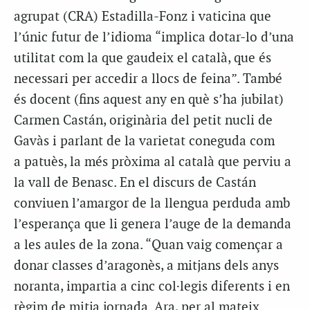
agrupat (CRA) Estadilla-Fonz i vaticina que
l’únic futur de l’idioma “implica dotar-lo d’una
utilitat com la que gaudeix el català, que és
necessari per accedir a llocs de feina”. També
és docent (fins aquest any en què s’ha jubilat)
Carmen Castán, originària del petit nucli de
Gavàs i parlant de la varietat coneguda com
a
patuès
, la més pròxima al català que perviu a
la vall de Benasc. En el discurs de Castán
conviuen l’amargor de la llengua perduda amb
l’esperança que li genera l’auge de la demanda
a les aules de la zona. “Quan vaig començar a
donar classes d’aragonès, a mitjans dels anys
noranta, impartia a cinc col·legis diferents i en
règim de mitja jornada. Ara, per al mateix