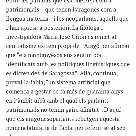
entre les parlants que es coneixen com a
patrimonials, –que tenen l’aragonès com a
llengua materna– i les neoparlants, aquells que
l’han apresa
a posteriori
. La filòloga i
investigadora Maria José Girón es remet al
centralisme extrem propi de l’Aragó per afirmar
que “els muntanyesos ens sentim poc
identificats amb les polítiques lingüístiques que
es dicten des de Saragossa”. Allà, continua,
preval la
fabla
, “un sistema artificial que
comença a gestar-se fa més de quaranta anys
en l’àmbit urbà amb el qual els parlants
patrimonials no tenim gaire afinitat”. D’aquí
que els aragonesoparlants rebutgen aquesta
nomenclatura, la de
fabla
, per referir-se al seu