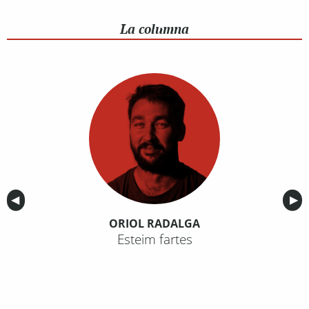
La columna
Anterior
◀︎
Sig
▶︎
ORIOL RADALGA
Esteim fartes