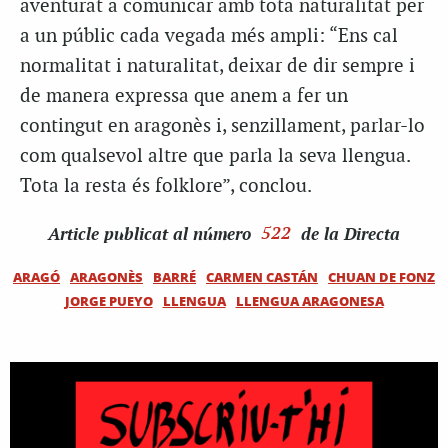
aventurat a comunicar amb tota naturalitat per
a un públic cada vegada més ampli: “Ens cal
normalitat i naturalitat, deixar de dir sempre i
de manera expressa que anem a fer un
contingut
en aragonès
i, senzillament, parlar-lo
com qualsevol altre que parla la seva llengua.
Tota la resta és folklore”, conclou.
Article
publicat al número
522
de la Directa
ARAGÓ
ARAGONÈS
BARRÉ
CARMEN CASTÁN
CHUAN DE FONZ
JORGE PUEYO
LLENGUA
LLENGUA ARAGONESA