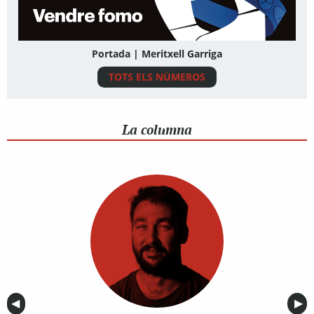
Portada | Meritxell Garriga
TOTS ELS NÚMEROS
La columna
Anterior
◀︎
Sig
▶︎