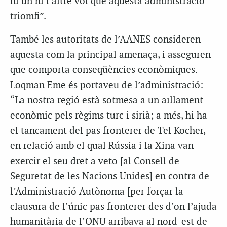
ni un ni l’altre vol que aquesta administració
triomfi”.
També les autoritats de l’AANES consideren
aquesta com la principal amenaça, i asseguren
que comporta conseqüències econòmiques.
Loqman Eme és portaveu de l’administració:
“La nostra regió està sotmesa a un aïllament
econòmic pels règims turc i sirià; a més, hi ha
el tancament del pas fronterer de Tel Kocher,
en relació amb el qual Rússia i la Xina van
exercir el seu dret a veto [al Consell de
Seguretat de les Nacions Unides] en contra de
l’Administració Autònoma [per forçar la
clausura de l’únic pas fronterer des d’on l’ajuda
humanitària de l’ONU arribava al nord-est de