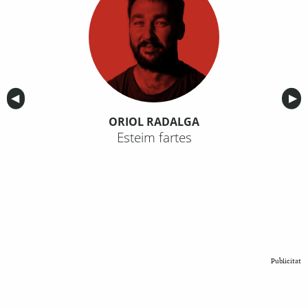
Anterior
◀︎
Sig
▶︎
ORIOL RADALGA
Esteim fartes
Publicitat