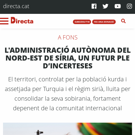
directa.cat
SUBSCRIU-T'HI
FES UNA DONACIÓ
A FONS
L'ADMINISTRACIÓ AUTÒNOMA DEL
NORD-EST DE SÍRIA, UN FUTUR PLE
D’INCERTESES
El territori, controlat per la població kurda i
assetjada per Turquia i el règim sirià, lluita per
consolidar la seva sobirania, fortament
depenent de la comunitat internacional