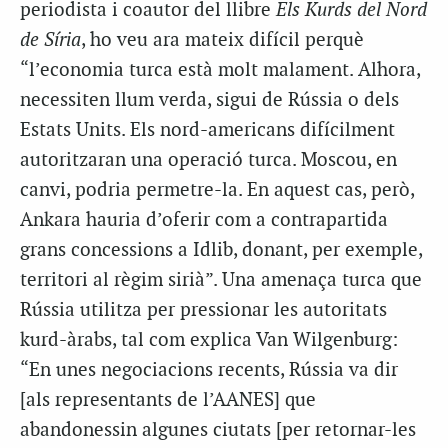
periodista i coautor del llibre
Els Kurds del Nord
de Síria
, ho veu ara mateix difícil perquè
“l’economia turca està molt malament. Alhora,
necessiten llum verda, sigui de Rússia o dels
Estats Units. Els nord-americans difícilment
autoritzaran una operació turca. Moscou, en
canvi, podria permetre-la. En aquest cas, però,
Ankara hauria d’oferir com a contrapartida
grans concessions a Idlib, donant, per exemple,
territori al règim sirià”. Una amenaça turca que
Rússia utilitza per pressionar les autoritats
kurd-àrabs, tal com explica Van Wilgenburg:
“En unes negociacions recents, Rússia va dir
[als representants de l’AANES] que
abandonessin algunes ciutats [per retornar-les