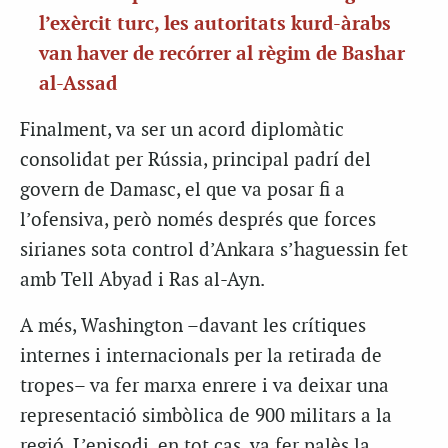
l’exèrcit turc, les autoritats kurd-àrabs
van haver de recórrer al règim de Bashar
al-Assad
Finalment, va ser un acord diplomàtic
consolidat per Rússia, principal padrí del
govern de Damasc, el que va posar fi a
l’ofensiva, però només després que forces
sirianes sota control d’Ankara s’haguessin fet
amb Tell Abyad i Ras al-Ayn.
A més, Washington –davant les crítiques
internes i internacionals per la retirada de
tropes– va fer marxa enrere i va deixar una
representació simbòlica de 900 militars a la
regió. L’episodi, en tot cas, va fer palès la