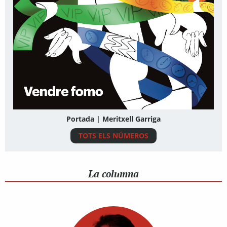
Portada | Meritxell Garriga
TOTS ELS NÚMEROS
La columna