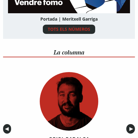
Portada | Meritxell Garriga
TOTS ELS NÚMEROS
La columna
Anterior
◀︎
Sig
▶︎