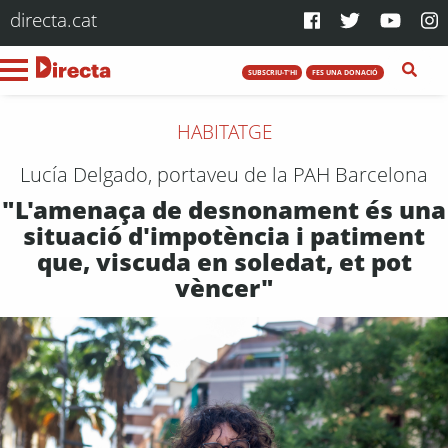
directa.cat
SUBSCRIU-T'HI
FES UNA DONACIÓ
HABITATGE
Lucía Delgado, portaveu de la PAH Barcelona
"L'amenaça de desnonament és una
situació d'impotència i patiment
que, viscuda en soledat, et pot
vèncer"