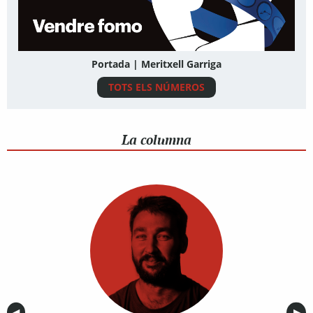
Portada | Meritxell Garriga
TOTS ELS NÚMEROS
La columna
Anterior
◀︎
Sig
▶︎