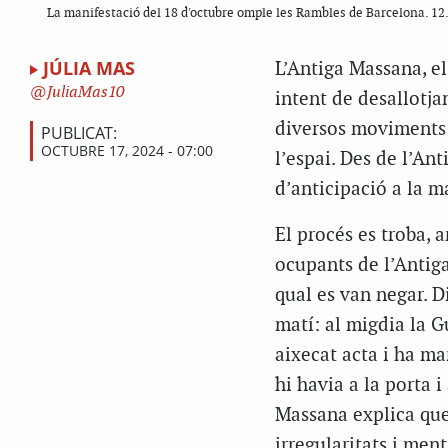
La manifestació del 18 d'octubre omple les Rambles de Barcelona. 12
JÚLIA MAS
L’Antiga Massana, el
JuliaMas10
intent de desallotj
diversos moviments 
PUBLICAT:
OCTUBRE 17, 2024 - 07:00
l’espai. Des de l’An
d’anticipació a la m
El procés es troba, a
ocupants de l’Antiga
qual es van negar. 
matí: al migdia la G
aixecat acta i ha ma
hi havia a la porta i
Massana explica que 
irregularitats i men