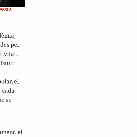
ARXIU
dèmia,
ades per
ivitat,
barri:
ular, el
e cada
ue se
ament, el