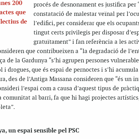
unes 200
procés de desnonament es justifica per 
actes que
constatació de malestar veïnal per l’oc
lectius de
l’edifici, per considerar que els ocupant
tingut certs privilegis per disposar d’es
gratuïtament” i fan referència a les acti
consideren que contribueixen a “la degradació de l’en
aça de la Gardunya “s’hi agrupen persones vulnerable
i drogues, que és espai de pernoctes i s’hi acumula f
ra, des de l’Antiga Massana consideren que “és un in
nsideri l’espai com a causa d’aquest tipus de pràcti
comunitat al barri, fa que hi hagi projectes artístics
leta”.
a, un espai sensible pel PSC