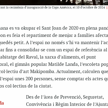
|
ant la cerimònia d’inauguració de la Copa Amèrica, el 10 d’octubre de 2024
sana es va okupar el Sant Joan de 2020 en plena pan
 on es feia el repartiment de menjar a famílies afect
 quedés petit. A l’espai no només s’hi va mantenir l’act
ar fins a consolidar-se com un espai de referència al 
Habitatge del Raval, la xarxa d’aliments, el punt
ral, el gimnàs popular Matilde Landa, l’escoleta pop
 col·lectiu d’art Makipomba. Actualment, calculen qu
’espai unes 200 persones, sense comptar els actes q
s col·lectius de la ciutat.
Des de l’àrea de Prevenció, Seguretat,
da
Convivència i Règim Interior de l’Ajunt