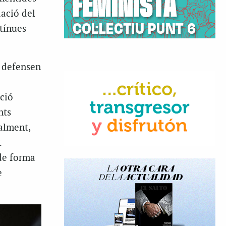
dació del
ntínues
e defensen
ció
nts
ualment,
t
 de forma
e