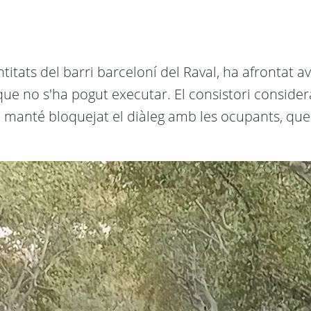
entitats del barri barceloní del Raval, ha afrontat a
que no s'ha pogut executar. El consistori conside
" i manté bloquejat el diàleg amb les ocupants, qu