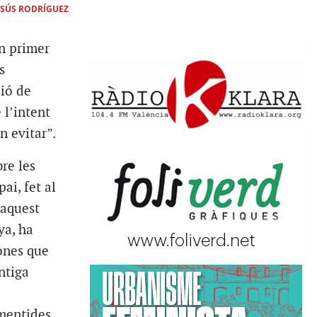
ESÚS RODRÍGUEZ
un primer
s
ió de
 l’intent
n evitar”.
bre les
ai, fet al
 aquest
ya, ha
ones que
Antiga
 mentides