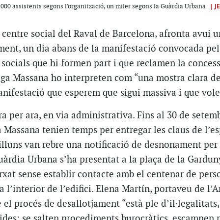
|
J
.000 assistents segons l'organització, un miler segons la Guàrdia Urbana
 centre social del Raval de Barcelona, afronta avui 
ament, un dia abans de la manifestació convocada pel
socials que hi formen part i que reclamen la concess
tiga Massana ho interpreten com “una mostra clara de
anifestació que esperem que sigui massiva i que vole
ra per ara, en via administrativa. Fins al 30 de setem
 Massana tenien temps per entregar les claus de l’esp
Dilluns van rebre una notificació de desnonament per
uàrdia Urbana s’ha presentat a la plaça de la Gardun
rxat sense establir contacte amb el centenar de pers
 a l’interior de l’edifici. Elena Martín, portaveu de l’
el procés de desallotjament “està ple d’il·legalitats,
tides: se salten procediments burocràtics, escampen