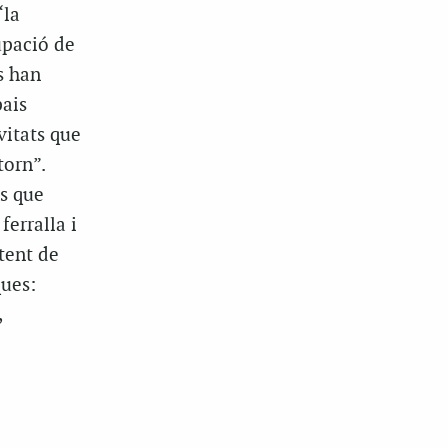
“la
upació de
s han
pais
vitats que
torn”.
s que
erralla i
tent de
ques:
,