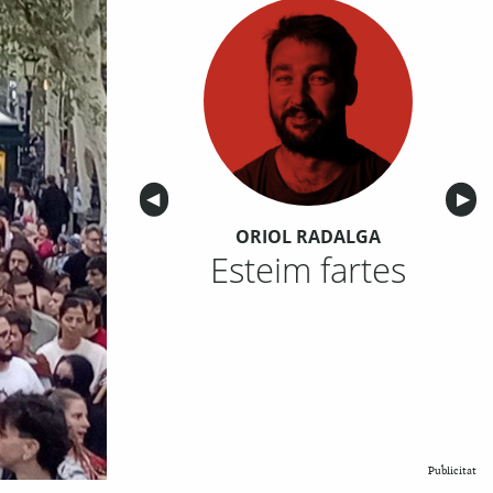
Anterior
◀︎
Sigu
▶︎
ORIOL RADALGA
Esteim fartes
Publicitat