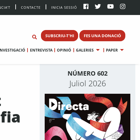
CIA’T
CONTACTE
INICIA SESSIÓ
SUBSCRIU-T'HI
FES UNA DONACIÓ
INVESTIGACIÓ
ENTREVISTA
OPINIÓ
GALERIES
PAPER
NÚMERO 602
Juliol 2026
t
fia