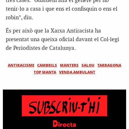
tres cases. “Guardem allà el gènere per no
tenir-lo a casa i que ens el confisquin o ens el
robin”, diu.
És per això que la Xarxa Antiracista ha
presentat una queixa oficial davant el Col·legi
de Periodistes de Catalunya.
ANTIRACISME
CAMBRILS
MANTERS
SALOU
TARRAGONA
TOP MANTA
VENDA AMBULANT