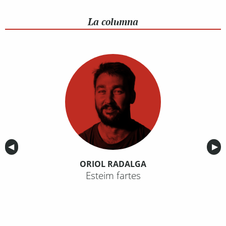
La columna
Anterior
◀︎
Sig
▶︎
ORIOL RADALGA
Esteim fartes