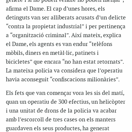
gènere i si no poden vendre no poden menjar”,
afirma el Dame. El cap d’unes hores, els
detinguts van ser alliberats acusats d’un delicte
“contra la propietat industrial” i per pertinença
a “organització criminal”. Així mateix, explica
el Dame, els agents es van endur “telèfons
mòbils, diners en metàl·lic, patinets i
bicicletes” que encara “no han estat retornats”.
La mateixa policia va considera que l’operatiu
havia aconseguit “confiscacions milionàries”.
Els fets que van començar vora les sis del matí,
quan un operatiu de 300 efectius, un helicòpter
i una unitat de drons de la policia va acabar
amb l’escorcoll de tres cases on els manters
guardaven els seus productes, ha generat