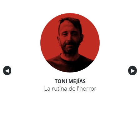
Anterior
◀︎
Sig
▶︎
TONI MEJÍAS
La rutina de l'horror