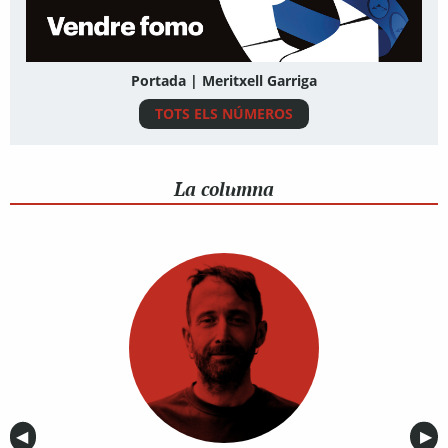
Portada | Meritxell Garriga
TOTS ELS NÚMEROS
La columna
Anterior
◀︎
Sig
▶︎