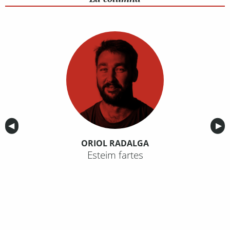
Anterior
◀︎
Sig
▶︎
ORIOL RADALGA
Esteim fartes