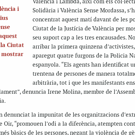
València i Lambda, així com els col·lect
ència i
Solidària i València Sense Mordassa, s’
tius
concentrat aquest matí davant de les po
ense
Ciutat de la Justícia de València per mos
aquest
seu suport cap a les tres encausades. 
la Ciutat
arribar la primera quinzena d’activistes
r mostrar
aparegut quatre furgons de la Policia N
espanyola. “Els agents han identificat u
trentena de persones de manera totalm
arbitrària, tot i que les manifestants e
·lament”, denuncia Irene Molina, membre de l’Assem
ia.
n denunciat la impunitat de les organitzacions d’ex
 Oir, “promouen l’odi a la diferència, atempten cont
s més bàsics de les persones, negant la violència de gè