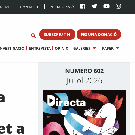
CIA’T
CONTACTE
INICIA SESSIÓ
SUBSCRIU-T'HI
FES UNA DONACIÓ
INVESTIGACIÓ
ENTREVISTA
OPINIÓ
GALERIES
PAPER
NÚMERO 602
Juliol 2026
a
et a