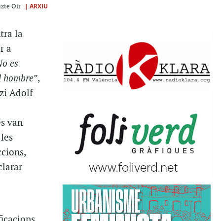
|
ARXIU
azte Oir
tra la
r a
o es
al hombre
”,
zi Adolf
es van
 les
ccions,
clarar
e
ficacions