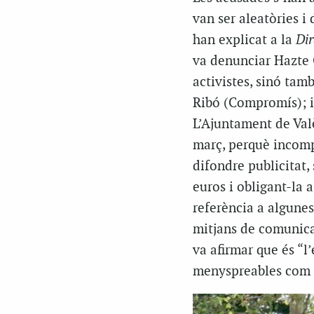
van ser aleatòries i
han explicat a la
Dir
va denunciar Hazte 
activistes, sinó tam
Ribó (Compromís); i
L’Ajuntament de Valè
març, perquè incompl
difondre publicitat,
euros i obligant-la a
referència a algunes
mitjans de comunicaci
va afirmar que és “l’
menyspreables com l