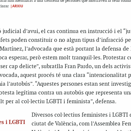
icia han identificat a una trentena de persones que mostraven la seua solida
|ARXIU
clarar
 judicial d’avui, el cas continua en instrucció i el “j
 fets poden constituir o no algun tipus d’infracció pe
Martínez, l’advocada que està portant la defensa de 
oca esperar, però estem molt tranquil·les. Protestar 
ser cap delicte”, subratlla Fran Pardo, un dels activis
dvocada, aquest procés té una clara “intencionalitat p
ia l’autobús”. “Aquestes persones estan sent investi
rotesta legítima contra un autobús que representa un
lt per al col·lectiu LGBTI i feminista”, defensa.
Diversos col·lectius feministes i LGBTI 
es i LGBTI
ciutat de València, com l’Assemblea Fe