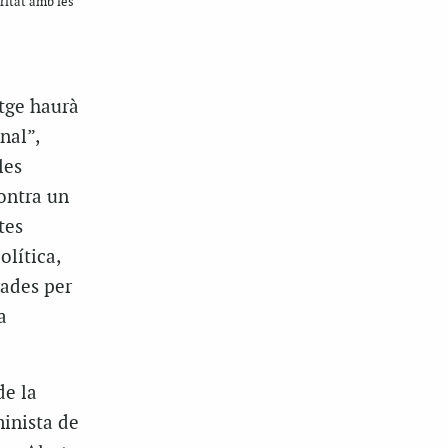
ritat amb les
utge haurà
nal”,
les
contra un
tes
olítica,
gades per
a
de la
minista de