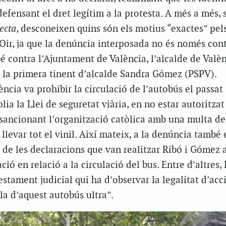
 defensant el dret legítim a la protesta. A més a més,
ecta
, desconeixen quins són els motius “exactes” pels
Oir, ja que la denúncia interposada no és només cont
bé contra l’Ajuntament de València, l’alcalde de Valèn
 la primera tinent d’alcalde Sandra Gómez (PSPV).
ncia va prohibir la circulació de l’autobús el passat
ia la Llei de seguretat viària, en no estar autoritzat
 sancionant l’organització catòlica amb una multa de
 llevar tot el vinil. Així mateix, a la denúncia també 
 de les declaracions que van realitzar Ribó i Gómez a
ó en relació a la circulació del bus. Entre d’altres, 
estament judicial qui ha d’observar la legalitat d’acc
a d’aquest autobús ultra”.