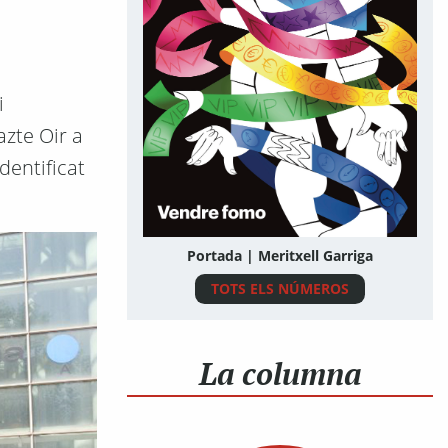
i
azte Oir a
dentificat
Portada | Meritxell Garriga
TOTS ELS NÚMEROS
La columna