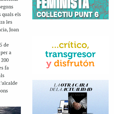
 segons
 quals els
ra les
cia, Joan
 5 de
 per a
 200
es fa
ls
l’alcalde
ions