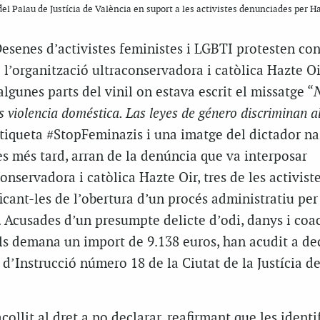
l Palau de Justícia de València en suport a les activistes denunciades per H
esenes d’activistes feministes i LGBTI protesten con
 l’organització ultraconservadora i catòlica Hazte Oi
algunes parts del vinil on estava escrit el missatge “
N
es violencia doméstica. Las leyes de género discriminan 
iqueta #StopFeminazis i una imatge del dictador na
s més tard, arran de la denúncia que va interposar
onservadora i catòlica Hazte Oir, tres de les activist
ficant-les de l’obertura d’un procés administratiu per
. Acusades d’un presumpte delicte d’odi, danys i coa
ls demana un import de 9.138 euros, han acudit a de
t d’Instrucció número 18 de la Ciutat de la Justícia d
ollit al dret a no declarar, reafirmant que les identi