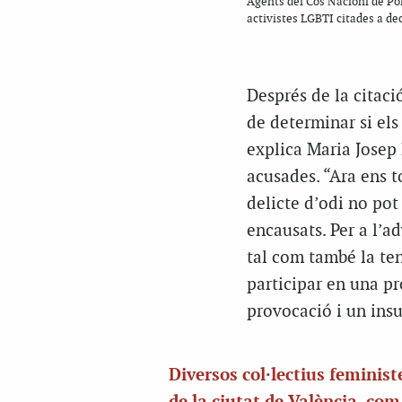
Agents del Cos Nacionl de Pol
activistes LGBTI citades a de
Després de la citació
de determinar si els
explica Maria Josep 
acusades. “Ara ens t
delicte d’odi no pot 
encausats. Per a l’a
tal com també la ten
participar en una p
provocació i un insu
Diversos col·lectius feminist