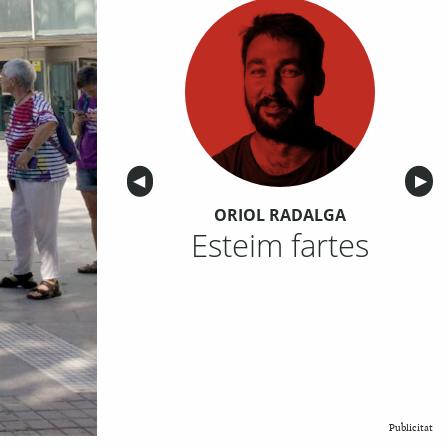
Anterior
◀︎
Sigu
▶︎
ORIOL RADALGA
Esteim fartes
Publicitat