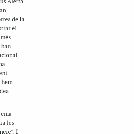
ius Alerta
han
rtes de la
trar el
Només
, han
acional
na
ent
ns hem
blea
trema
ra les
nere”. I