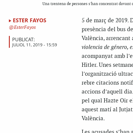
Una trentena de persones s'han concentrat davant de
ESTER FAYOS
5 de març de 2019. D
EsterFayos
presència del bus de
València, arrencant 
PUBLICAT:
JULIOL 11, 2019 - 15:59
violencia de género, 
acompanyat amb l’et
Hitler. Unes setmane
l’organització ultrac
rebre citacions noti
accions d’aquell dia
pel qual Hazte Oir e
aquest matí al Jutja
València.
Les acusades s’han ac