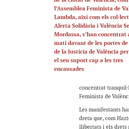
de la ciutat de València, com
l’Assemblea Feminista de Val
Lambda, així com els col·lec
Alerta Solidària i València S
Mordassa, s’han concentrat 
matí davant de les portes de 
de la Justícia de València pe
el seu suport cap a les tres
encausades
concentrat tranquil
Feminista de Valènc
Les manifestants ha
dreta que, com Hazte
llibertats i els dret