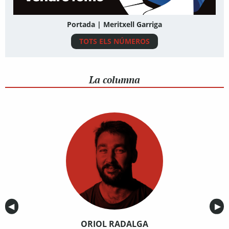
Portada | Meritxell Garriga
TOTS ELS NÚMEROS
La columna
Anterior
◀︎
Sig
▶︎
ORIOL RADALGA