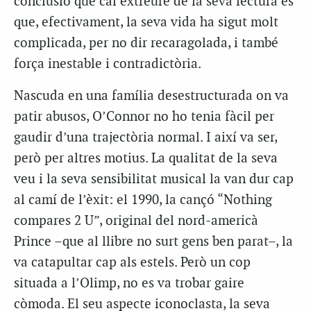
conclusió que cal extreure de la seva lectura és
que, efectivament, la seva vida ha sigut molt
complicada, per no dir recaragolada, i també
força inestable i contradictòria.
Nascuda en una família desestructurada on va
patir abusos, O’Connor no ho tenia fàcil per
gaudir d’una trajectòria normal. I així va ser,
però per altres motius. La qualitat de la seva
veu i la seva sensibilitat musical la van dur cap
al camí de l’èxit: el 1990, la cançó “Nothing
compares 2 U”, original del nord-americà
Prince –que al llibre no surt gens ben parat–, la
va catapultar cap als estels. Però un cop
situada a l’Olimp, no es va trobar gaire
còmoda. El seu aspecte iconoclasta, la seva